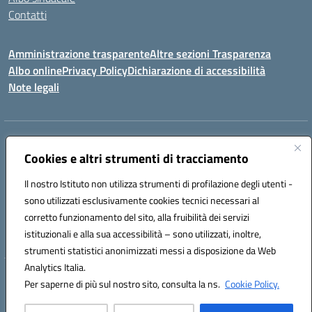
Contatti
Amministrazione trasparente
Altre sezioni Trasparenza
Albo online
Privacy Policy
Dichiarazione di accessibilità
Note legali
Indirizzo:
Piazza Francesco Pizzo, 10 – 91025 Marsala
Centralino:
Cookies e altri strumenti di tracciamento
0923714186
Email:
tpvc050004@istruzione.it
Posta elettronica certificata (PEC):
tpvc050004@pec.istruzione.it
Il nostro Istituto non utilizza strumenti di profilazione degli utenti -
Codice fiscale: 91042910819
sono utilizzati esclusivamente cookies tecnici necessari al
Codice meccanografico:
TPVC050004
corretto funzionamento del sito, alla fruibilità dei servizi
Codice Indice delle Pubbliche Amministrazioni (IPA): istsc_tpvc050004
istituzionali e alla sua accessibilità – sono utilizzati, inoltre,
strumenti statistici anonimizzati messi a disposizione da Web
Analytics Italia.
Hosting & Powered by 3D Solution S.r.l.
Per saperne di più sul nostro sito, consulta la ns.
Cookie Policy.
Concept & Design by Designers Italia