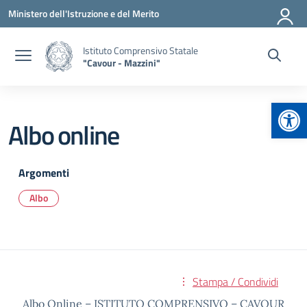
Vai ai contenuti
Vai al menu di navigazione
Vai al footer
Ministero dell'Istruzione e del Merito
Istituto Comprensivo Statale
"Cavour - Mazzini"
Apr
Albo online
Argomenti
Albo
Stampa / Condividi
Albo Online – ISTITUTO COMPRENSIVO – CAVOUR