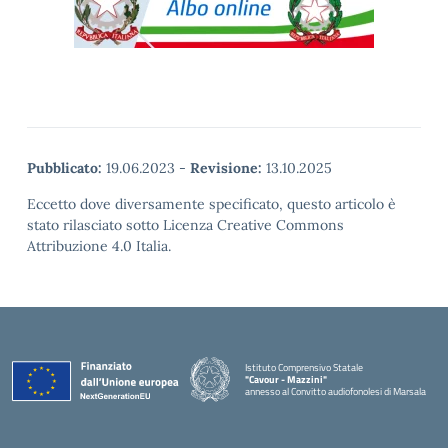
Pubblicato:
19.06.2023
-
Revisione:
13.10.2025
Eccetto dove diversamente specificato, questo articolo è
stato rilasciato sotto Licenza Creative Commons
Attribuzione 4.0 Italia.
Istituto Comprensivo Statale
"Cavour - Mazzini"
annesso al Convitto audiofonolesi di Marsala
— Visita la pagina iniziale della scuola