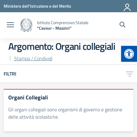
Vai ai contenuti
Vai al menu di navigazione
Vai al footer
Ministero dell'Istruzione e del Merito
Istituto Comprensivo Statale
"Cavour - Mazzini"
Argomento: Organi collegiali
Apr
Stampa / Condividi
FILTRI
Organi Collegiali
Gli organi collegiali sono organismi di governo e gestione
delle attività scolastiche.