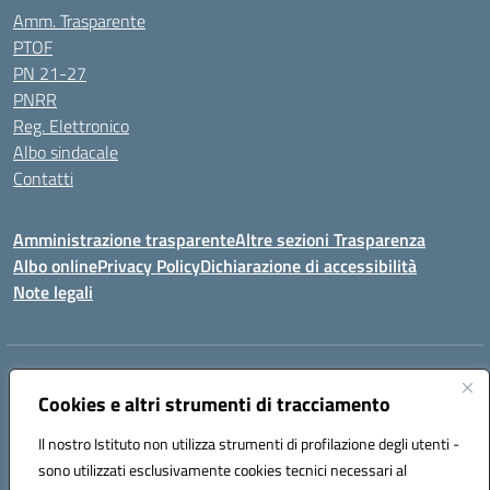
Amm. Trasparente
PTOF
PN 21-27
PNRR
Reg. Elettronico
Albo sindacale
Contatti
Amministrazione trasparente
Altre sezioni Trasparenza
Albo online
Privacy Policy
Dichiarazione di accessibilità
Note legali
Indirizzo:
Piazza Francesco Pizzo, 10 – 91025 Marsala
Centralino:
Cookies e altri strumenti di tracciamento
0923714186
Email:
tpvc050004@istruzione.it
Posta elettronica certificata (PEC):
tpvc050004@pec.istruzione.it
Il nostro Istituto non utilizza strumenti di profilazione degli utenti -
Codice fiscale: 91042910819
sono utilizzati esclusivamente cookies tecnici necessari al
Codice meccanografico:
TPVC050004