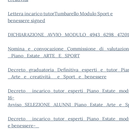
Lettera incarico tutorTumbarello Modulo Sport e
benessere signed
DICHIARAZIONE_AVVIO_MODULO_4943_6298_47201
Nomina_e_convocazione_Commissione_di_valutazion
_Piano_Estate_ARTE_E_SPORT
Decreto_graduatoria_Definitiva_esperti_e_tutor_Pia
_Arte_e_creatività__e_Sport_e_benessere
Decreto__incarico_tutor_esperti_Piano_Estate_modu
16-
Avviso_SELEZIONE_ALUNNI_Piano_Estate_Arte_e_S
Decreto__incarico_tutor_esperti_Piano_Estate_modu
e benessere-_