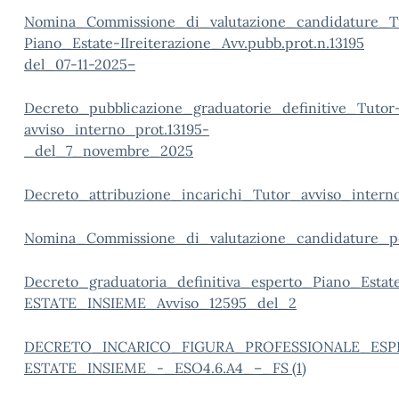
Nomina_Commissione_di_valutazione_candidature_T
Piano_Estate-IIreiterazione_Avv.pubb.prot.n.13195
del_07-11-2025
–
Decreto_pubblicazione_graduatorie_definitive_Tutor
avviso_interno_prot.13195-
_del_7_novembre_2025
Decreto_attribuzione_incarichi_Tutor_avviso_inter
Nomina_Commissione_di_valutazione_candidature_p
Decreto_graduatoria_definitiva_esperto_Piano_Es
ESTATE_INSIEME_Avviso_12595_del_2
DECRETO_INCARICO_FIGURA_PROFESSIONALE_ES
ESTATE_INSIEME_-_ESO4.6.A4_–_FS (1)