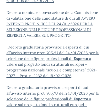
n. 000705 del 24/01/2026
Decreto nomina e convocazione della Commissione
di valutazione delle candidature di cui all’ AVVISO
INTERNO PROT. N. 705 DEL 24/01/2026 PER LA
SELEZIONE DELLE FIGURE PROFESSIONALI DI
ESPERTI
A VALERE SUL PROGETTO
Decreto graduatoria provvisoria esperti di cui
all’avviso interno prot. 705/U del 24/01/2026 per la
selezione delle figure professionali di
Esperto
a
valere sul progetto fondi strutturali europei –
programma nazionale “scuola e competenze” 2021-
2027. – Prot. n. 2232 del 19/02/2026
Decreto graduatoria provvisoria esperti di cui
all’avviso interno prot. 705/U del 24/01/2026 per la
selezione delle figure professionali di
Esperto
a
valere sul progetto fondi strutturali europei –