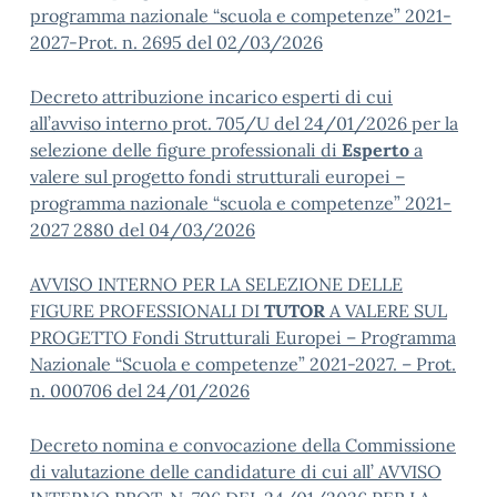
programma nazionale “scuola e competenze” 2021-
2027-Prot. n. 2695 del 02/03/2026
Decreto attribuzione incarico esperti di cui
all’avviso interno prot. 705/U del 24/01/2026 per la
selezione delle figure professionali di
Esperto
a
valere sul progetto fondi strutturali europei –
programma nazionale “scuola e competenze” 2021-
2027 2880 del 04/03/2026
AVVISO INTERNO PER LA SELEZIONE DELLE
FIGURE PROFESSIONALI DI
TUTOR
A VALERE SUL
PROGETTO Fondi Strutturali Europei – Programma
Nazionale “Scuola e competenze” 2021-2027. – Prot.
n. 000706 del 24/01/2026
Decreto nomina e convocazione della Commissione
di valutazione delle candidature di cui all’ AVVISO