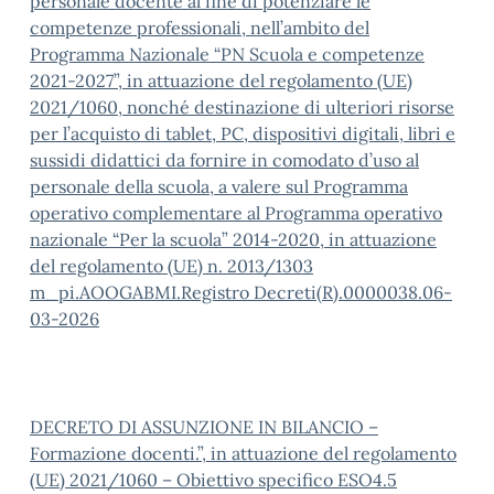
personale docente al fine di potenziare le
competenze professionali, nell’ambito del
Programma Nazionale “PN Scuola e competenze
2021-2027”, in attuazione del regolamento (UE)
2021/1060, nonché destinazione di ulteriori risorse
per l’acquisto di tablet, PC, dispositivi digitali, libri e
sussidi didattici da fornire in comodato d’uso al
personale della scuola, a valere sul Programma
operativo complementare al Programma operativo
nazionale “Per la scuola” 2014-2020, in attuazione
del regolamento (UE) n. 2013/1303
m_pi.AOOGABMI.Registro Decreti(R).0000038.06-
03-2026
DECRETO DI ASSUNZIONE IN BILANCIO –
Formazione docenti.”, in attuazione del regolamento
(UE) 2021/1060 – Obiettivo specifico ESO4.5