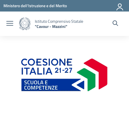
Vai ai contenuti
Vai al menu di navigazione
Vai al footer
Ministero dell'Istruzione e del Merito
Istituto Comprensivo Statale
"Cavour - Mazzini"