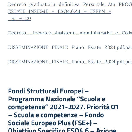
Decreto_graduatoria_definitiva_Personale_Ata_PR
ESTATE_INSIEME_-_ESO4.6.A4_–_FSEPN_–
_SI_–_20
Decreto__incarico_Assistenti_Amministrativi_e_Colla
DISSEMINAZIONE_FINALE_Piano_Estate_2024.pdf.pa
DISSEMINAZIONE_FINALE_Piano_Estate_2024.pdf.pa
Fondi Strutturali Europei –
Programma Nazionale “Scuola e
competenze” 2021-2027. Priorità 01
– Scuola e competenze – Fondo
Sociale Europeo Plus (FSE+) –
Obiettivo Specifico ESO4.6 – Azione