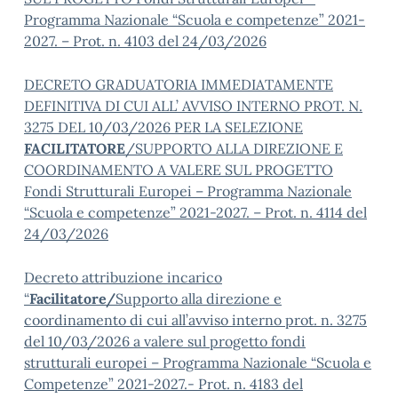
Programma Nazionale “Scuola e competenze” 2021-
2027. – Prot. n. 4103 del 24/03/2026
DECRETO GRADUATORIA IMMEDIATAMENTE
DEFINITIVA DI CUI ALL’ AVVISO INTERNO PROT. N.
3275 DEL 10/03/2026 PER LA SELEZIONE
FACILITATORE
/SUPPORTO ALLA DIREZIONE E
COORDINAMENTO A VALERE SUL PROGETTO
Fondi Strutturali Europei – Programma Nazionale
“Scuola e competenze” 2021-2027. – Prot. n. 4114 del
24/03/2026
Decreto attribuzione incarico
“
Facilitatore/
Supporto alla direzione e
coordinamento di cui all’avviso interno prot. n. 3275
del 10/03/2026 a valere sul progetto fondi
strutturali europei – Programma Nazionale “Scuola e
Competenze” 2021-2027.- Prot. n. 4183 del