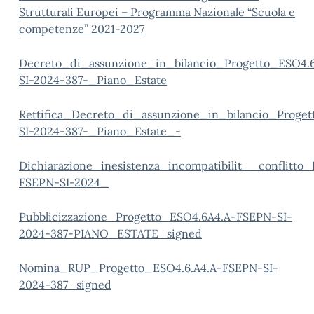
Strutturali Europei – Programma Nazionale “Scuola e
competenze” 2021-2027
Decreto_di_assunzione_in_bilancio_Progetto_ESO4.
SI-2024-387-_Piano_Estate
Rettifica_Decreto_di_assunzione_in_bilancio_Proge
SI-2024-387-_Piano_Estate_-
Dichiarazione_inesistenza_incompatibilit__conflitt
FSEPN-SI-2024_
Pubblicizzazione_Progetto_ESO4.6A4.A-FSEPN-SI-
2024-387-PIANO_ESTATE_signed
Nomina_RUP_Progetto_ESO4.6.A4.A-FSEPN-SI-
2024-387_signed