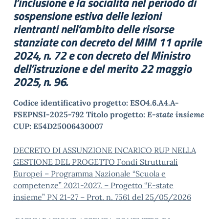
l’inclusione e la socialità nel periodo di
sospensione estiva delle lezioni
rientranti nell’ambito delle risorse
stanziate con decreto del MIM 11 aprile
2024, n. 72 e con decreto del Ministro
dell’istruzione e del merito 22 maggio
2025, n. 96.
Codice identificativo progetto: ESO4.6.A4.A-
FSEPNSI-2025-792 Titolo progetto:
E-state insieme
CUP: E54D25006430007
DECRETO DI ASSUNZIONE INCARICO RUP NELLA
GESTIONE DEL PROGETTO Fondi Strutturali
Europei – Programma Nazionale “Scuola e
competenze” 2021-2027. – Progetto “E-state
insieme” PN 21-27 – Prot. n. 7561 del 25/05/2026