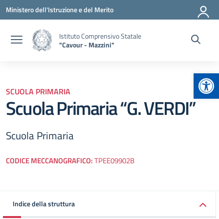
Vai ai contenuti
Vai al menu di navigazione
Vai al footer
Ministero dell'Istruzione e del Merito
Istituto Comprensivo Statale
"Cavour - Mazzini"
Apr
SCUOLA PRIMARIA
Scuola Primaria “G. VERDI”
Scuola Primaria
CODICE MECCANOGRAFICO:
TPEE09902B
Indice della struttura