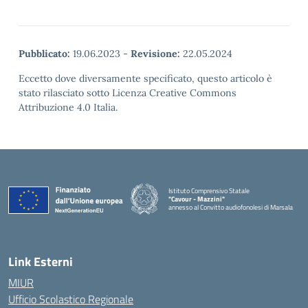
Pubblicato:
19.06.2023
-
Revisione:
22.05.2024
Eccetto dove diversamente specificato, questo articolo è
stato rilasciato sotto Licenza Creative Commons
Attribuzione 4.0 Italia.
Istituto Comprensivo Statale
"Cavour - Mazzini"
annesso al Convitto audiofonolesi di Marsala
— Visita la pagina iniziale della scuola
Link Esterni
MIUR
Ufficio Scolastico Regionale