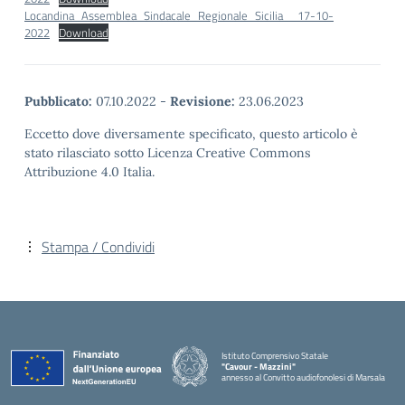
Locandina_Assemblea_Sindacale_Regionale_Sicilia__17-10-
2022
Download
Pubblicato:
07.10.2022
-
Revisione:
23.06.2023
Eccetto dove diversamente specificato, questo articolo è
stato rilasciato sotto Licenza Creative Commons
Attribuzione 4.0 Italia.
Stampa / Condividi
Istituto Comprensivo Statale
"Cavour - Mazzini"
annesso al Convitto audiofonolesi di Marsala
— Visita la pagina iniziale della scuola