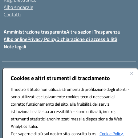
Albo sindacale
Contatti
Amministrazione trasparente
Altre sezioni Trasparenza
Albo online
Privacy Policy
Dichiarazione di accessibilità
Note legali
Indirizzo:
Piazza Francesco Pizzo, 10 – 91025 Marsala
Centralino:
Cookies e altri strumenti di tracciamento
0923714186
Email:
tpvc050004@istruzione.it
Posta elettronica certificata (PEC):
tpvc050004@pec.istruzione.it
Il nostro Istituto non utilizza strumenti di profilazione degli utenti -
Codice fiscale: 91042910819
sono utilizzati esclusivamente cookies tecnici necessari al
Codice meccanografico:
TPVC050004
corretto funzionamento del sito, alla fruibilità dei servizi
Codice Indice delle Pubbliche Amministrazioni (IPA): istsc_tpvc050004
istituzionali e alla sua accessibilità – sono utilizzati, inoltre,
strumenti statistici anonimizzati messi a disposizione da Web
Analytics Italia.
Hosting & Powered by 3D Solution S.r.l.
Per saperne di più sul nostro sito, consulta la ns.
Cookie Policy.