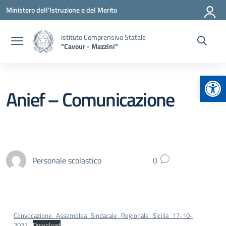
Vai ai contenuti
Vai al menu di navigazione
Vai al footer
Ministero dell'Istruzione e del Merito
Istituto Comprensivo Statale
"Cavour - Mazzini"
Apr
Anief – Comunicazione
Personale scolastico
0
Convocazione_Assemblea_Sindacale_Regionale_Sicilia_17-10-
2022
Download