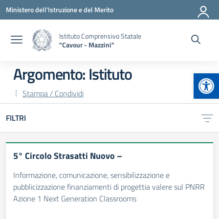
Vai ai contenuti
Vai al menu di navigazione
Vai al footer
Ministero dell'Istruzione e del Merito
Istituto Comprensivo Statale
"Cavour - Mazzini"
Argomento: Istituto
Apr
Stampa / Condividi
FILTRI
5° Circolo Strasatti Nuovo –
Informazione, comunicazione, sensibilizzazione e
pubblicizzazione finanziamenti di progettia valere sul PNRR
Azione 1 Next Generation Classrooms