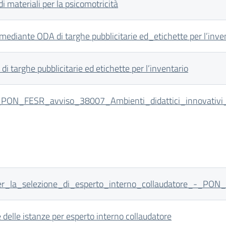
i materiali per la psicomotricità
ediante ODA di targhe pubblicitarie ed_etichette per l’inve
i targhe pubblicitarie ed etichette per l’inventario
_PON_FESR_avviso_38007_Ambienti_didattici_innovativi_pe
er_la_selezione_di_esperto_interno_collaudatore_-_PO
delle istanze per esperto interno collaudatore