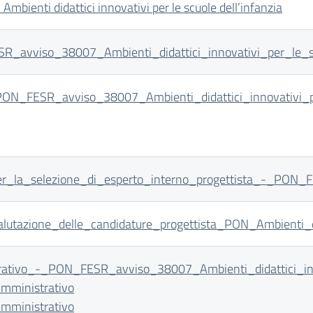
enti didattici innovativi per le scuole dell’infanzia
vviso_38007_Ambienti_didattici_innovativi_per_le_scu
_PON_FESR_avviso_38007_Ambienti_didattici_innovativi_p
er_la_selezione_di_esperto_interno_progettista_-_PON
tazione_delle_candidature_progettista_PON_Ambienti_didatti
ativo_-_PON_FESR_avviso_38007_Ambienti_didattici_innov
 Amministrativo
 Amministrativo