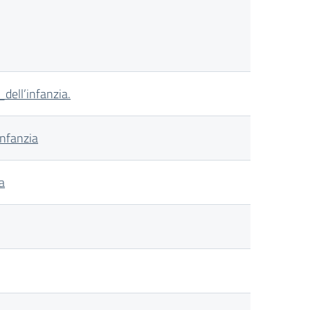
ell’infanzia.
nfanzia
a