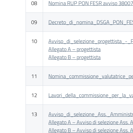
08
Nomina RUP PON FESR avviso 38007 Ambi
09
Decreto_di_nomina_DSGA_PON_FESR_a
10
Avviso_di_selezione_progettista_-
Allegato A – progettista
Allegato B – progettista
11
Nomina_commissione_valutatrice_p
12
Lavori_della_commissione_per_la_valu
13
Avviso_di_selezione_Ass._Amministr
Allegato A – Avviso di selezione Ass.
Allegato B – Avviso di selezione Ass.