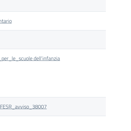
ntario
r_le_scuole dell’infanzia
N_FESR_avviso_38007