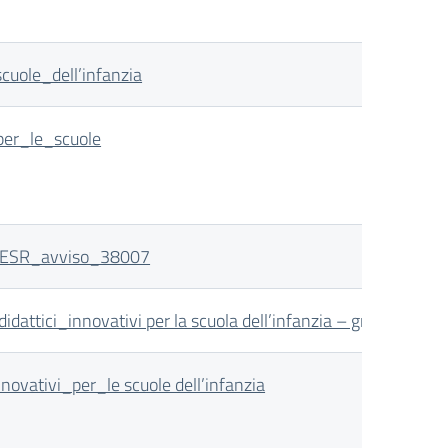
ole_dell’infanzia
er_le_scuole
_FESR_avviso_38007
ci_innovativi per la scuola dell’infanzia – graduatoria p
ativi_per_le scuole dell’infanzia