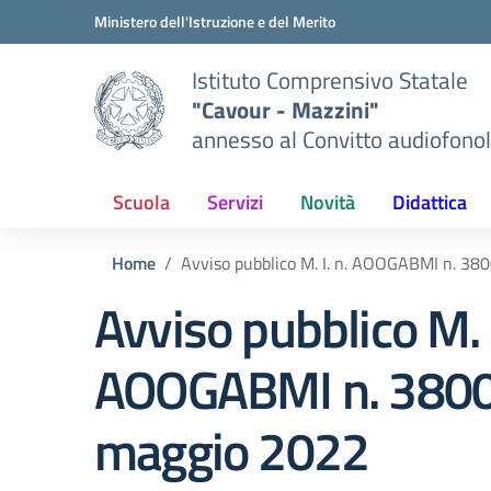
Vai ai contenuti
Vai al menu di navigazione
Vai al footer
Ministero dell'Istruzione e del Merito
Istituto Comprensivo Statale
"Cavour - Mazzini"
annesso al Convitto audiofonol
Scuola
Servizi
Novità
Didattica
Home
Avviso pubblico M. I. n. AOOGABMI n. 38
Avviso pubblico M. I
AOOGABMI n. 3800
maggio 2022