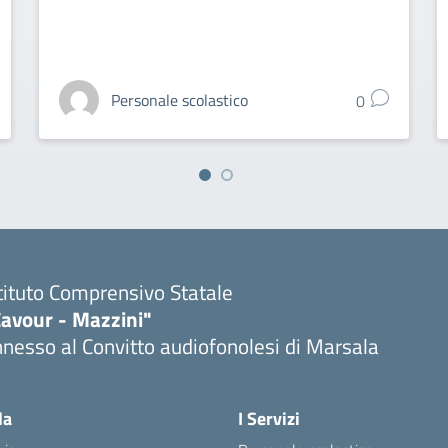
Personale scolastico
0
tituto Comprensivo Statale
Cavour - Mazzini"
nesso al Convitto audiofonolesi di Marsala
Visita la pagina iniziale della scuola
la
I Servizi