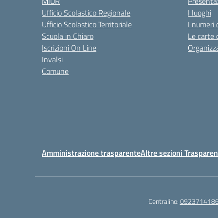
MIUR
Presenta
Ufficio Scolastico Regionale
I luoghi
Ufficio Scolastico Territoriale
I numeri 
Scuola in Chiaro
Le carte 
Iscrizioni On Line
Organizz
Invalsi
Comune
Amministrazione trasparente
Altre sezioni Traspare
Centralino:
092371418