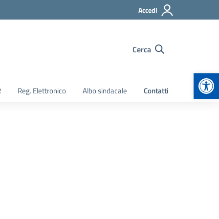
Accedi
Cerca
Apr
R
Reg. Elettronico
Albo sindacale
Contatti