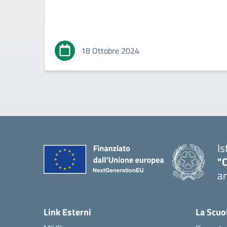
18 Ottobre 2024
Is
"
an
— 
Link Esterni
La Scuo