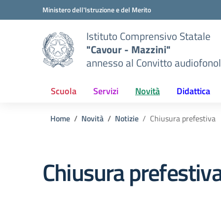
Vai ai contenuti
Vai al menu di navigazione
Vai al footer
Ministero dell'Istruzione e del Merito
Istituto Comprensivo Statale
"Cavour - Mazzini"
annesso al Convitto audiofonol
Scuola
Servizi
Novità
Didattica
Home
Novità
Notizie
Chiusura prefestiva
Chiusura prefestiv