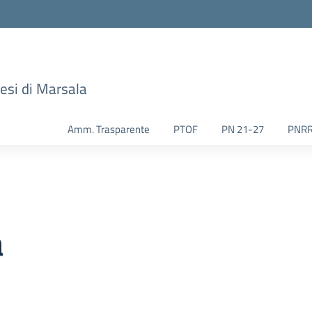
esi di Marsala
Amm. Trasparente
PTOF
PN 21-27
PNR
a