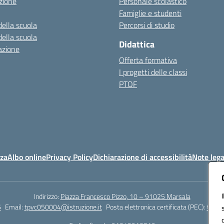
zione
Personale scolastico
Famiglie e studenti
della scuola
Percorsi di studio
della scuola
Didattica
azione
Offerta formativa
I progetti delle classi
PTOF
nza
Albo online
Privacy Policy
Dichiarazione di accessibilità
Note lega
Indirizzo:
Piazza Francesco Pizzo, 10 – 91025 Marsala
6
Email:
tpvc050004@istruzione.it
Posta elettronica certificata (PEC):
tpvc0