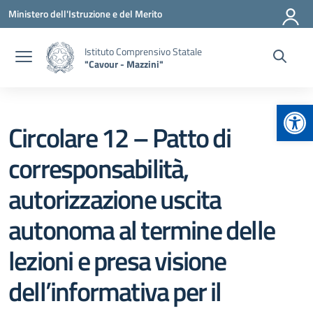
Vai ai contenuti
Vai al menu di navigazione
Vai al footer
Ministero dell'Istruzione e del Merito
Istituto Comprensivo Statale
"Cavour - Mazzini"
Apr
Circolare 12 – Patto di
corresponsabilità,
autorizzazione uscita
autonoma al termine delle
lezioni e presa visione
dell’informativa per il