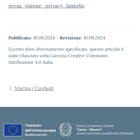
presa_visione_privacy_famiglie
Pubblicato:
10.09.2024
-
Revisione:
10.09.2024
Eccetto dove diversamente specificato, questo articolo è
stato rilasciato sotto Licenza Creative Commons
Attribuzione 4.0 Italia.
Stampa / Condividi
Istituto Comprensivo Statale
"Cavour - Mazzini"
annesso al Convitto audiofonolesi di Marsala
— Visita la pagina iniziale della scuola