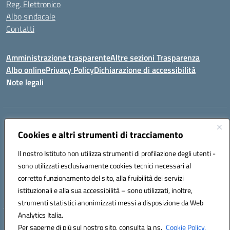
Reg. Elettronico
Albo sindacale
Contatti
Amministrazione trasparente
Altre sezioni Trasparenza
Albo online
Privacy Policy
Dichiarazione di accessibilità
Note legali
Indirizzo:
Piazza Francesco Pizzo, 10 – 91025 Marsala
Centralino:
Cookies e altri strumenti di tracciamento
0923714186
Email:
tpvc050004@istruzione.it
Posta elettronica certificata (PEC):
tpvc050004@pec.istruzione.it
Il nostro Istituto non utilizza strumenti di profilazione degli utenti -
Codice fiscale: 91042910819
sono utilizzati esclusivamente cookies tecnici necessari al
Codice meccanografico:
TPVC050004
corretto funzionamento del sito, alla fruibilità dei servizi
Codice Indice delle Pubbliche Amministrazioni (IPA): istsc_tpvc050004
istituzionali e alla sua accessibilità – sono utilizzati, inoltre,
strumenti statistici anonimizzati messi a disposizione da Web
Analytics Italia.
Hosting & Powered by 3D Solution S.r.l.
Per saperne di più sul nostro sito, consulta la ns.
Cookie Policy.