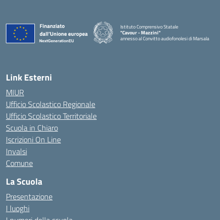
Istituto Comprensivo Statale
"Cavour - Mazzini"
annesso al Convitto audiofonolesi di Marsala
— Visita la pagina iniziale della scuola
Link Esterni
MIUR
Ufficio Scolastico Regionale
Ufficio Scolastico Territoriale
Scuola in Chiaro
Iscrizioni On Line
Invalsi
Comune
La Scuola
Presentazione
I luoghi