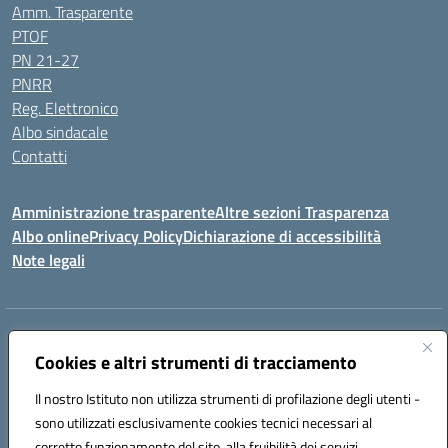
Amm. Trasparente
PTOF
PN 21-27
PNRR
Reg. Elettronico
Albo sindacale
Contatti
Amministrazione trasparente
Altre sezioni Trasparenza
Albo online
Privacy Policy
Dichiarazione di accessibilità
Note legali
Indirizzo:
Piazza Francesco Pizzo, 10 – 91025 Marsala
Centralino:
Cookies e altri strumenti di tracciamento
0923714186
Email:
tpvc050004@istruzione.it
Posta elettronica certificata (PEC):
tpvc050004@pec.istruzione.it
Il nostro Istituto non utilizza strumenti di profilazione degli utenti -
Codice fiscale: 91042910819
sono utilizzati esclusivamente cookies tecnici necessari al
Codice meccanografico:
TPVC050004
corretto funzionamento del sito, alla fruibilità dei servizi