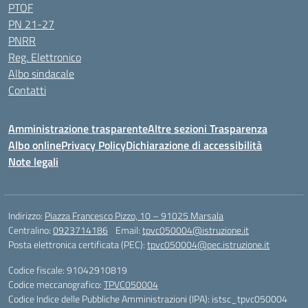
PTOF
PN 21-27
PNRR
Reg. Elettronico
Albo sindacale
Contatti
Amministrazione trasparente
Altre sezioni Trasparenza
Albo online
Privacy Policy
Dichiarazione di accessibilità
Note legali
Indirizzo:
Piazza Francesco Pizzo, 10 – 91025 Marsala
Centralino:
0923714186
Email:
tpvc050004@istruzione.it
Posta elettronica certificata (PEC):
tpvc050004@pec.istruzione.it
Codice fiscale: 91042910819
Codice meccanografico:
TPVC050004
Codice Indice delle Pubbliche Amministrazioni (IPA): istsc_tpvc050004