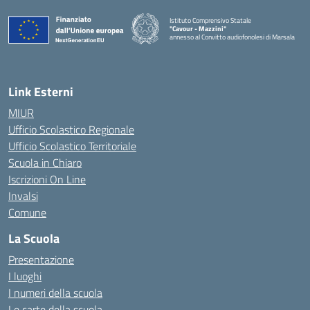
Istituto Comprensivo Statale
"Cavour - Mazzini"
annesso al Convitto audiofonolesi di Marsala
— Visita la pagina iniziale della scuola
Link Esterni
MIUR
Ufficio Scolastico Regionale
Ufficio Scolastico Territoriale
Scuola in Chiaro
Iscrizioni On Line
Invalsi
Comune
La Scuola
Presentazione
I luoghi
I numeri della scuola
Le carte della scuola