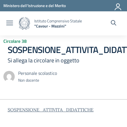
Vai ai contenuti
Vai al menu di navigazione
Vai al footer
Ministero dell'Istruzione e del Merito
Istituto Comprensivo Statale
"Cavour - Mazzini"
Circolare 38
SOSPENSIONE_ATTIVITA_DIDAT
Si allega la circolare in oggetto
Personale scolastico
Non docente
SOSPENSIONE_ATTIVITA_DIDATTICHE