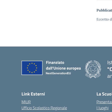
Pubblicat
Eccetto d
Is
"
an
— 
Link Esterni
La Scuo
MIUR
Presenta
Ufficio Scolastico Regionale
I luoghi