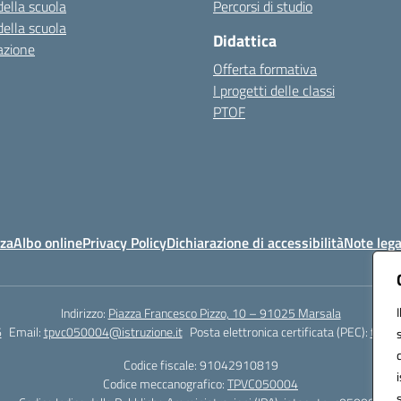
della scuola
Percorsi di studio
della scuola
Didattica
azione
Offerta formativa
I progetti delle classi
PTOF
nza
Albo online
Privacy Policy
Dichiarazione di accessibilità
Note lega
Indirizzo:
Piazza Francesco Pizzo, 10 – 91025 Marsala
6
Email:
tpvc050004@istruzione.it
Posta elettronica certificata (PEC):
tpvc0
Codice fiscale: 91042910819
Codice meccanografico:
TPVC050004