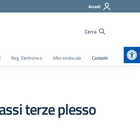
Accedi
Cerca
Apr
R
Reg. Elettronico
Albo sindacale
Contatti
ssi terze plesso