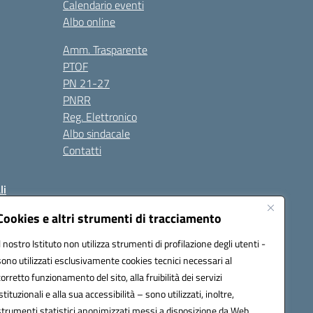
Calendario eventi
Albo online
Amm. Trasparente
PTOF
PN 21-27
PNRR
Reg. Elettronico
Albo sindacale
Contatti
li
Cookies e altri strumenti di tracciamento
Il nostro Istituto non utilizza strumenti di profilazione degli utenti -
50004@pec.istruzione.it
sono utilizzati esclusivamente cookies tecnici necessari al
corretto funzionamento del sito, alla fruibilità dei servizi
istituzionali e alla sua accessibilità – sono utilizzati, inoltre,
strumenti statistici anonimizzati messi a disposizione da Web