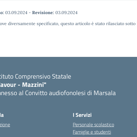
o:
03.09.2024
-
Revisione:
03.09.2024
ove diversamente specificato, questo articolo è stato rilasciato sott
tituto Comprensivo Statale
Cavour - Mazzini"
nesso al Convitto audiofonolesi di Marsala
Visita la pagina iniziale della scuola
la
I Servizi
zione
Personale scolastico
Famiglie e studenti