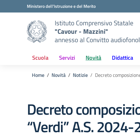
Vai ai contenuti
Vai al menu di navigazione
Vai al footer
Ministero dell'Istruzione e del Merito
Istituto Comprensivo Statale
"Cavour - Mazzini"
annesso al Convitto audiofonol
Scuola
Servizi
Novità
Didattica
Home
Novità
Notizie
Decreto composizione
Decreto composizio
“Verdi” A.S. 2024-