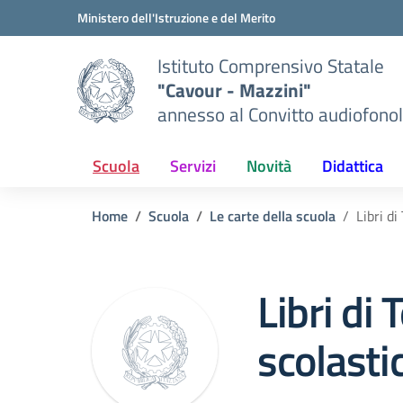
Vai ai contenuti
Vai al menu di navigazione
Vai al footer
Ministero dell'Istruzione e del Merito
Istituto Comprensivo Statale
"Cavour - Mazzini"
annesso al Convitto audiofonol
Scuola
Servizi
Novità
Didattica
Home
Scuola
Le carte della scuola
Libri d
Libri di 
scolast