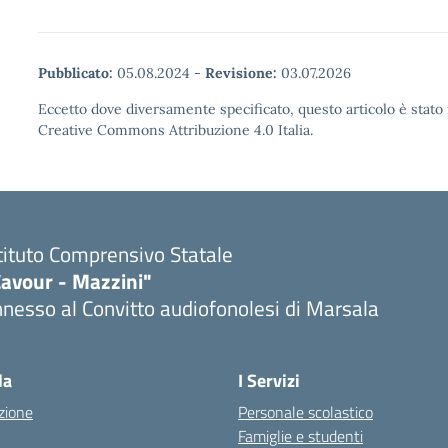
Pubblicato:
05.08.2024
-
Revisione:
03.07.2026
Eccetto dove diversamente specificato, questo articolo è stato 
Creative Commons Attribuzione 4.0 Italia.
tituto Comprensivo Statale
Cavour - Mazzini"
nesso al Convitto audiofonolesi di Marsala
Visita la pagina iniziale della scuola
la
I Servizi
zione
Personale scolastico
Famiglie e studenti