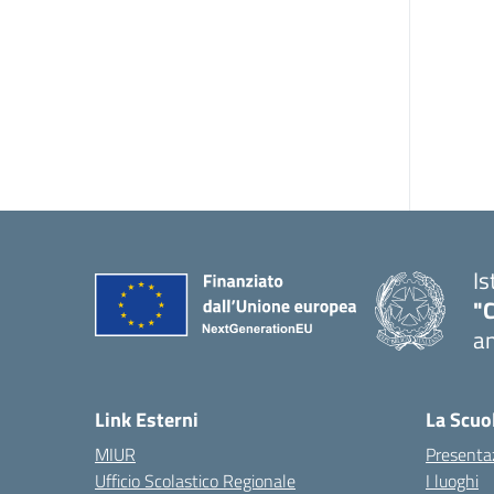
Is
"
an
— 
Link Esterni
La Scuo
MIUR
Presenta
Ufficio Scolastico Regionale
I luoghi