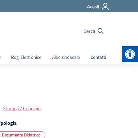
Accedi
Cerca
Apr
R
Reg. Elettronico
Albo sindacale
Contatti
Stampa / Condividi
ipologia
Documento Didattico