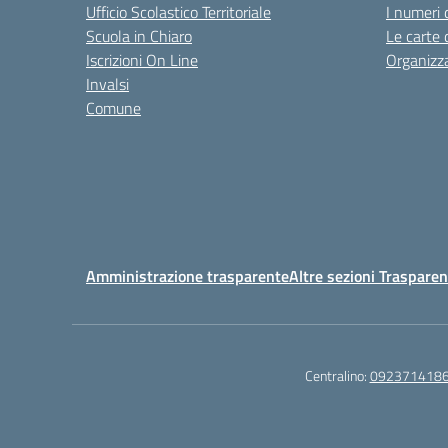
Ufficio Scolastico Territoriale
I numeri 
Scuola in Chiaro
Le carte 
Iscrizioni On Line
Organizz
Invalsi
Comune
Amministrazione trasparente
Altre sezioni Traspare
Centralino:
092371418