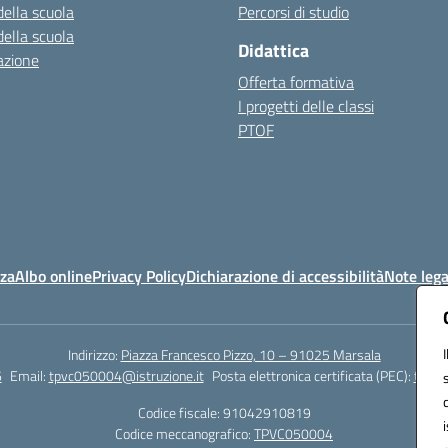
della scuola
Percorsi di studio
della scuola
Didattica
azione
Offerta formativa
I progetti delle classi
PTOF
nza
Albo online
Privacy Policy
Dichiarazione di accessibilità
Note lega
Indirizzo:
Piazza Francesco Pizzo, 10 – 91025 Marsala
6
Email:
tpvc050004@istruzione.it
Posta elettronica certificata (PEC):
tpvc0
Codice fiscale: 91042910819
Codice meccanografico:
TPVC050004