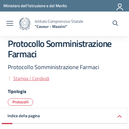
Vai ai contenuti
Vai al menu di navigazione
Vai al footer
Ministero dell'Istruzione e del Merito
Istituto Comprensivo Statale
"Cavour - Mazzini"
Protocollo Somministrazione
Farmaci
Protocollo Somministrazione Farmaci
Stampa / Condividi
Tipologia
Protocolli
Indice della pagina