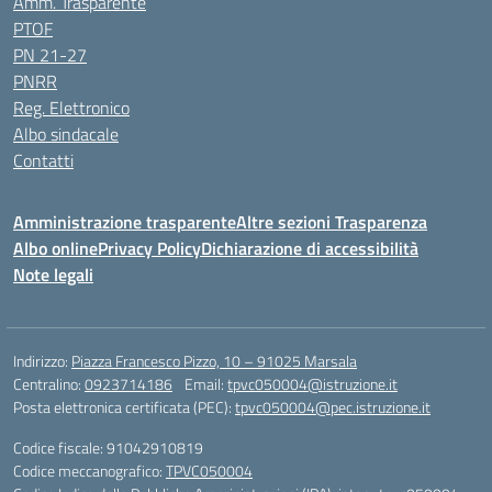
Amm. Trasparente
PTOF
PN 21-27
PNRR
Reg. Elettronico
Albo sindacale
Contatti
Amministrazione trasparente
Altre sezioni Trasparenza
Albo online
Privacy Policy
Dichiarazione di accessibilità
Note legali
Indirizzo:
Piazza Francesco Pizzo, 10 – 91025 Marsala
Centralino:
0923714186
Email:
tpvc050004@istruzione.it
Posta elettronica certificata (PEC):
tpvc050004@pec.istruzione.it
Codice fiscale: 91042910819
Codice meccanografico:
TPVC050004