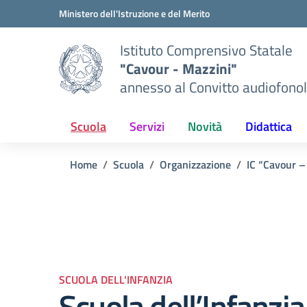
Vai ai contenuti
Vai al menu di navigazione
Vai al footer
Ministero dell'Istruzione e del Merito
Istituto Comprensivo Statale
"Cavour - Mazzini"
annesso al Convitto audiofonol
Scuola
Servizi
Novità
Didattica
Home
Scuola
Organizzazione
IC “Cavour –
SCUOLA DELL'INFANZIA
Scuola dell’Infanzia