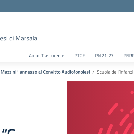
esi di Marsala
Amm. Trasparente
PTOF
PN 21-27
PNR
 Mazzini” annesso al Convitto Audiofonolesi
Scuola dell’Infanz
 “G.