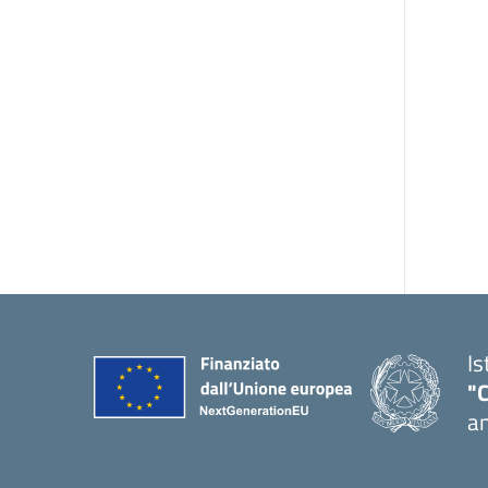
Is
"
an
— 