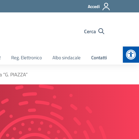
Accedi
Cerca
Apr
R
Reg. Elettronico
Albo sindacale
Contatti
ia “G. PIAZZA”