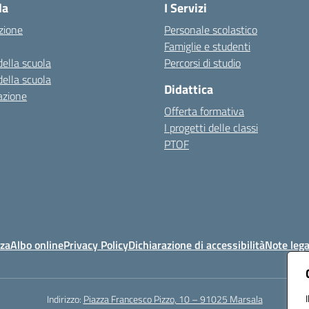
la
I Servizi
zione
Personale scolastico
Famiglie e studenti
della scuola
Percorsi di studio
della scuola
Didattica
azione
Offerta formativa
I progetti delle classi
PTOF
nza
Albo online
Privacy Policy
Dichiarazione di accessibilità
Note lega
Indirizzo:
Piazza Francesco Pizzo, 10 – 91025 Marsala