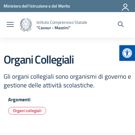
Vai ai contenuti
Vai al menu di navigazione
Vai al footer
Ministero dell'Istruzione e del Merito
Istituto Comprensivo Statale
"Cavour - Mazzini"
Apr
Organi Collegiali
Gli organi collegiali sono organismi di governo e
gestione delle attività scolastiche.
Argomenti
Organi collegiali