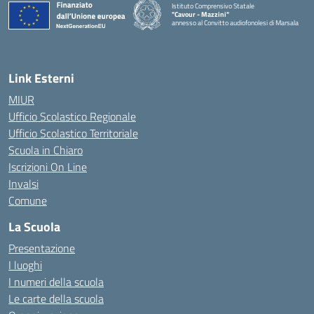
Istituto Comprensivo Statale
"Cavour - Mazzini"
annesso al Convitto audiofonolesi di Marsala
— Visita la pagina iniziale della scuola
Link Esterni
MIUR
Ufficio Scolastico Regionale
Ufficio Scolastico Territoriale
Scuola in Chiaro
Iscrizioni On Line
Invalsi
Comune
La Scuola
Presentazione
I luoghi
I numeri della scuola
Le carte della scuola