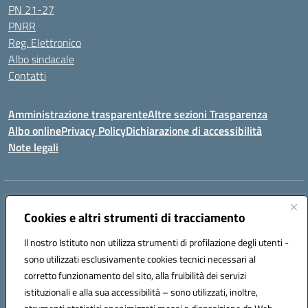
PN 21-27
PNRR
Reg. Elettronico
Albo sindacale
Contatti
Amministrazione trasparente
Altre sezioni Trasparenza
Albo online
Privacy Policy
Dichiarazione di accessibilità
Note legali
Indirizzo:
Piazza Francesco Pizzo, 10 – 91025 Marsala
Centralino:
Cookies e altri strumenti di tracciamento
0923714186
Email:
tpvc050004@istruzione.it
Posta elettronica certificata (PEC):
tpvc050004@pec.istruzione.it
Il nostro Istituto non utilizza strumenti di profilazione degli utenti -
Codice fiscale: 91042910819
sono utilizzati esclusivamente cookies tecnici necessari al
Codice meccanografico:
TPVC050004
corretto funzionamento del sito, alla fruibilità dei servizi
Codice Indice delle Pubbliche Amministrazioni (IPA): istsc_tpvc050004
istituzionali e alla sua accessibilità – sono utilizzati, inoltre,