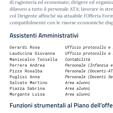
di ragioneria ed economato; dirigere ed organizz
dilavoro a tutto il personale ATA; lavorare in str
col Dirigente affinchè sia attuabile l’Offerta Forma
compatibilmente con le risorse economiche dispo
Assistenti Amministrativi
Gerardi Rosa          
L
audicina Giovanna    
Ufficio protocollo e 
Maniscalco Toniella   
Contabilità
Perrera Andrea        
Personale (Infanzia e
Pizzo Rosalba         
Personale (Docenti-AT
Puglisi Anna          
Personale (Docenti Se
Salvato Martino       
Area alunni 
Piazza Sabrina        
Area alunni
Morgante Luisa        
Area alunni
Funzioni strumentali al Piano dell’off