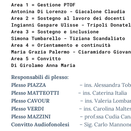
Area 1 = Gestione PTOF    

Antonina Di Lorenzo - Giacalone Claudia
Area 2 = Sostegno al lavoro dei docenti  
Ingianni Gaspare Ulisse - Tripoli Donatel
Area 3 = Sostegno e inclusione    

Simona Tumbarello - Tiziana Scandaliato
Area 4 = Orientamento e continuità    

Maria Grazia Palermo - Ciaramidaro Giovan
Area 5 = Convitto 

Di Girolamo Anna Maria
Responsabili di plesso:
Plesso PIAZZA
– ins. Alessandra Tob
Plesso
MATTEOTTI
– ins. Caterina Italia
P
lesso CAVOUR
– ins. Valeria Lomba
Plesso
VERDI
– ins. Carolina Malte
Plesso MAZZINI
– prof.ssa Cudia Canal
Convitto Audiofonolesi
– Sig. Carlo Mannon