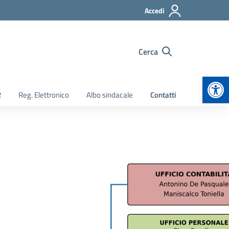
Accedi
Cerca
Apr
R
Reg. Elettronico
Albo sindacale
Contatti