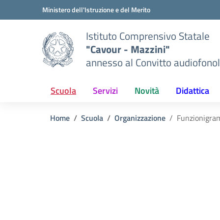
Vai ai contenuti
Vai al menu di navigazione
Vai al footer
Ministero dell'Istruzione e del Merito
Istituto Comprensivo Statale
"Cavour - Mazzini"
annesso al Convitto audiofonol
Scuola
Servizi
Novità
Didattica
Home
Scuola
Organizzazione
Funzionigr