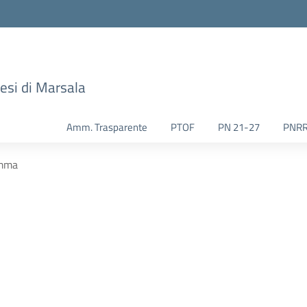
esi di Marsala
Amm. Trasparente
PTOF
PN 21-27
PNR
amma