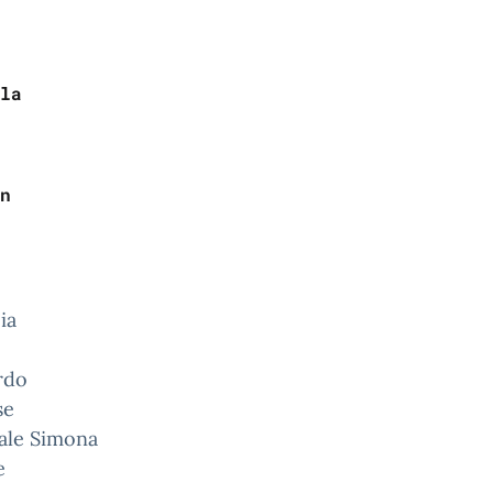
 

la
n
ia
rdo
se
e Simona
e