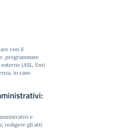
 D.S.:
el D.S.:
are con il
che, programmate
i esterne (ASL, Enti
senza, in caso
mministrativi:
ministrativi e
; redigere gli atti