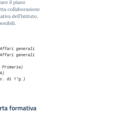
are il piano
etta collaborazione
tiva dell’Istituto,
nibili.
Affari generali
 Primaria)
A)
c. di 1°g.)
erta formativa