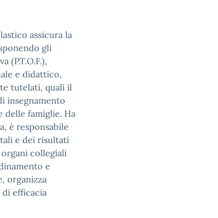
lastico assicura la
isponendo gli
a (P.T.O.F.),
le e didattico,
 tutelati, quali il
à di insegnamento
e delle famiglie. Ha
ca, è responsabile
ali e dei risultati
organi collegiali
ordinamento e
e, organizza
 di efficacia