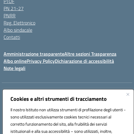
PTOF
PN 21-27
PNRR
Reg. Elettronico
Albo sindacale
Contatti
Amministrazione trasparente
Altre sezioni Trasparenza
Albo online
Privacy Policy
Dichiarazione di accessibilità
Note legali
Indirizzo:
Piazza Francesco Pizzo, 10 – 91025 Marsala
Centralino:
Cookies e altri strumenti di tracciamento
0923714186
Email:
tpvc050004@istruzione.it
Posta elettronica certificata (PEC):
tpvc050004@pec.istruzione.it
Il nostro Istituto non utilizza strumenti di profilazione degli utenti -
Codice fiscale: 91042910819
sono utilizzati esclusivamente cookies tecnici necessari al
Codice meccanografico:
TPVC050004
corretto funzionamento del sito, alla fruibilità dei servizi
Codice Indice delle Pubbliche Amministrazioni (IPA): istsc_tpvc050004
istituzionali e alla sua accessibilità – sono utilizzati, inoltre,