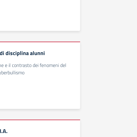
i disciplina alunni
ne e il contrasto dei fenomeni del
yberbullismo
.A.