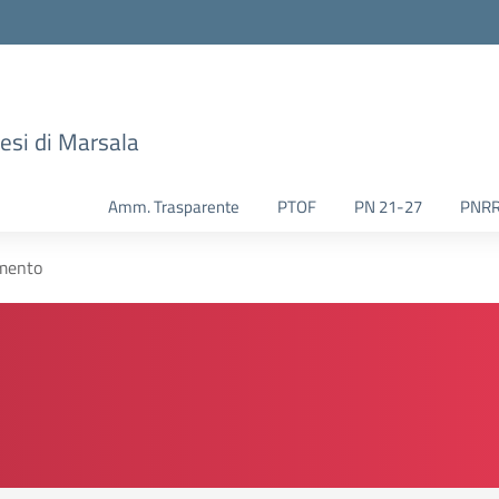
esi di Marsala
Amm. Trasparente
PTOF
PN 21-27
PNR
mento