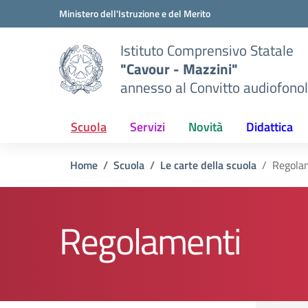
Vai ai contenuti
Vai al menu di navigazione
Vai al footer
Ministero dell'Istruzione e del Merito
Istituto Comprensivo Statale
"Cavour - Mazzini"
annesso al Convitto audiofonol
Scuola
Servizi
Novità
Didattica
Home
Scuola
Le carte della scuola
Regola
Regolamenti