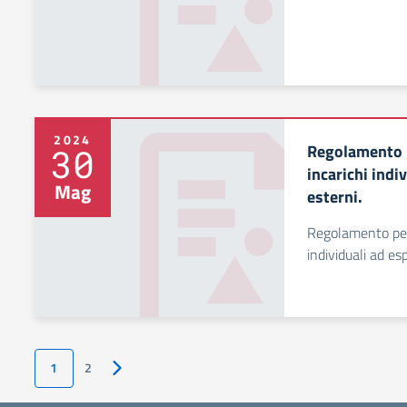
2024
Regolamento p
30
incarichi indi
Mag
esterni.
Regolamento per 
individuali ad esp
1
2
Pagina successiva