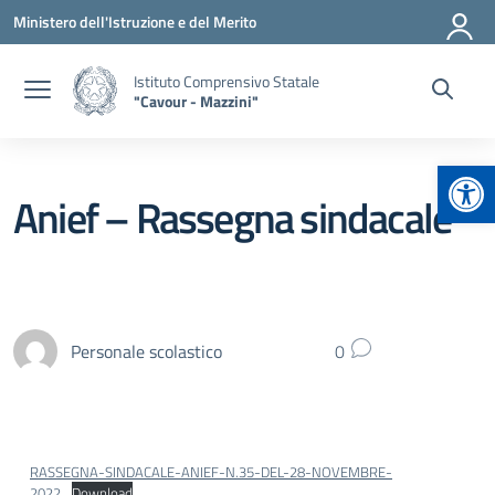
Vai ai contenuti
Vai al menu di navigazione
Vai al footer
Ministero dell'Istruzione e del Merito
Istituto Comprensivo Statale
"Cavour - Mazzini"
Apr
Anief – Rassegna sindacale
Personale scolastico
0
RASSEGNA-SINDACALE-ANIEF-N.35-DEL-28-NOVEMBRE-
2022
Download