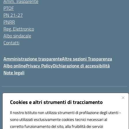
Amm. Trasparente
PTOF
PN 21-27
PNRR
Reg. Elettronico
Albo sindacale
Contatti
Amministrazione trasparente
Altre sezioni Trasparenza
Albo online
Privacy Policy
Dichiarazione di accessibilità
Note legali
Indirizzo:
Piazza Francesco Pizzo, 10 – 91025 Marsala
Centralino:
Cookies e altri strumenti di tracciamento
0923714186
Email:
tpvc050004@istruzione.it
Posta elettronica certificata (PEC):
tpvc050004@pec.istruzione.it
Il nostro Istituto non utilizza strumenti di profilazione degli utenti -
Codice fiscale: 91042910819
sono utilizzati esclusivamente cookies tecnici necessari al
Codice meccanografico:
TPVC050004
corretto funzionamento del sito, alla fruibilità dei servizi