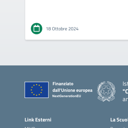
18 Ottobre 2024
Is
"
an
— 
Link Esterni
La Scuo