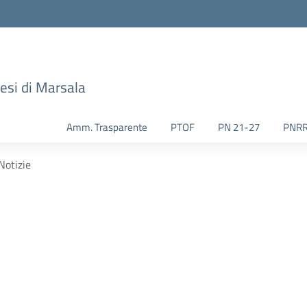
esi di Marsala
Amm. Trasparente
PTOF
PN 21-27
PNR
Notizie