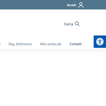
Accedi
Cerca
Apr
R
Reg. Elettronico
Albo sindacale
Contatti