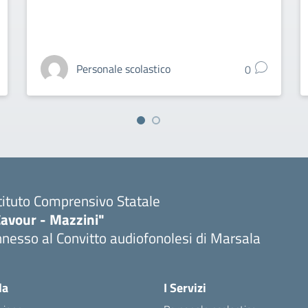
Personale scolastico
0
tituto Comprensivo Statale
Cavour - Mazzini"
nesso al Convitto audiofonolesi di Marsala
Visita la pagina iniziale della scuola
la
I Servizi