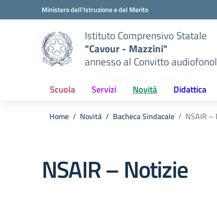
Vai ai contenuti
Vai al menu di navigazione
Vai al footer
Ministero dell'Istruzione e del Merito
Istituto Comprensivo Statale
"Cavour - Mazzini"
annesso al Convitto audiofonol
Scuola
Servizi
Novità
Didattica
Home
Novità
Bacheca Sindacale
NSAIR – 
NSAIR – Notizie