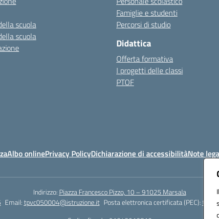
zione
Personale scolastico
Famiglie e studenti
della scuola
Percorsi di studio
della scuola
Didattica
azione
Offerta formativa
I progetti delle classi
PTOF
nza
Albo online
Privacy Policy
Dichiarazione di accessibilità
Note lega
Indirizzo:
Piazza Francesco Pizzo, 10 – 91025 Marsala
6
Email:
tpvc050004@istruzione.it
Posta elettronica certificata (PEC):
tpvc0