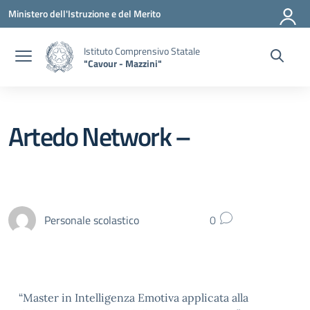
Vai ai contenuti
Vai al menu di navigazione
Vai al footer
Ministero dell'Istruzione e del Merito
Istituto Comprensivo Statale
"Cavour - Mazzini"
Artedo Network –
Personale scolastico
0
“Master in Intelligenza Emotiva applicata alla