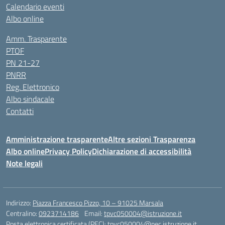
Calendario eventi
Albo online
Amm. Trasparente
PTOF
PN 21-27
PNRR
Reg. Elettronico
Albo sindacale
Contatti
Amministrazione trasparente
Altre sezioni Trasparenza
Albo online
Privacy Policy
Dichiarazione di accessibilità
Note legali
Indirizzo:
Piazza Francesco Pizzo, 10 – 91025 Marsala
Centralino:
0923714186
Email:
tpvc050004@istruzione.it
Posta elettronica certificata (PEC):
tpvc050004@pec.istruzione.it