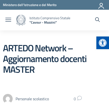
Vai ai contenuti
Vai al menu di navigazione
Vai al footer
Ministero dell'Istruzione e del Merito
Istituto Comprensivo Statale
"Cavour - Mazzini"
Apr
ARTEDO Network –
Aggiornamento docenti
MASTER
Personale scolastico
0