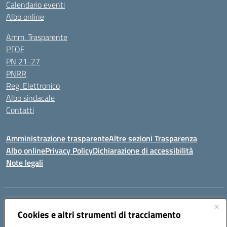
Calendario eventi
Albo online
Amm. Trasparente
PTOF
PN 21-27
PNRR
Reg. Elettronico
Albo sindacale
Contatti
Amministrazione trasparente
Altre sezioni Trasparenza
Albo online
Privacy Policy
Dichiarazione di accessibilità
Note legali
Indirizzo:
Piazza Francesco Pizzo, 10 – 91025 Marsala
Centralino:
Cookies e altri strumenti di tracciamento
0923714186
Email:
tpvc050004@istruzione.it
Posta elettronica certificata (PEC):
tpvc050004@pec.istruzione.it