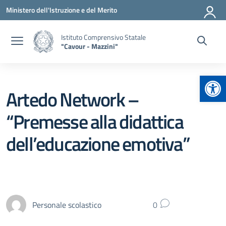
Vai ai contenuti
Vai al menu di navigazione
Vai al footer
Ministero dell'Istruzione e del Merito
Istituto Comprensivo Statale
"Cavour - Mazzini"
Apr
Artedo Network –
“Premesse alla didattica
dell’educazione emotiva”
Personale scolastico
0