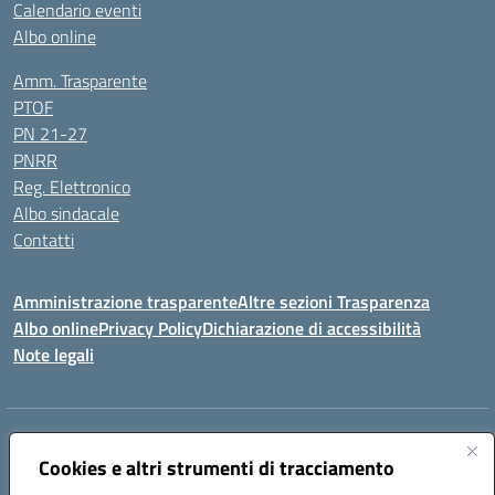
Calendario eventi
Albo online
Amm. Trasparente
PTOF
PN 21-27
PNRR
Reg. Elettronico
Albo sindacale
Contatti
Amministrazione trasparente
Altre sezioni Trasparenza
Albo online
Privacy Policy
Dichiarazione di accessibilità
Note legali
Indirizzo:
Piazza Francesco Pizzo, 10 – 91025 Marsala
Centralino:
Cookies e altri strumenti di tracciamento
0923714186
Email:
tpvc050004@istruzione.it
Posta elettronica certificata (PEC):
tpvc050004@pec.istruzione.it