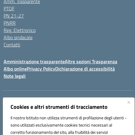
Amm. Trasparente
PTOF
PN 21-27
PNRR
Reg. Elettronico
Albo sindacale
Contatti
Amministrazione trasparente
Altre sezioni Trasparenza
Albo online
Privacy Policy
Dichiarazione di accessibilità
Note legali
Indirizzo:
Piazza Francesco Pizzo, 10 – 91025 Marsala
Centralino:
Cookies e altri strumenti di tracciamento
0923714186
Email:
tpvc050004@istruzione.it
Posta elettronica certificata (PEC):
tpvc050004@pec.istruzione.it
Il nostro Istituto non utilizza strumenti di profilazione degli utenti -
Codice fiscale: 91042910819
sono utilizzati esclusivamente cookies tecnici necessari al
Codice meccanografico:
TPVC050004
corretto funzionamento del sito, alla fruibilità dei servizi