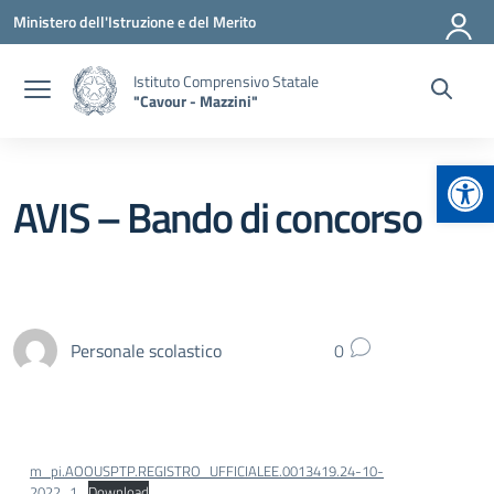
Vai ai contenuti
Vai al menu di navigazione
Vai al footer
Ministero dell'Istruzione e del Merito
Istituto Comprensivo Statale
"Cavour - Mazzini"
Apr
AVIS – Bando di concorso
Personale scolastico
0
m_pi.AOOUSPTP.REGISTRO_UFFICIALEE.0013419.24-10-
2022_1
Download