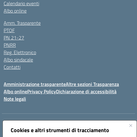
Calendario eventi
Albo online
Amm. Trasparente
PTOF
PN 21-27
PNRR
Reg. Elettronico
Albo sindacale
Contatti
Amministrazione trasparente
Altre sezioni Trasparenza
Albo online
Privacy Policy
Dichiarazione di accessibilità
Note legali
Indirizzo:
Piazza Francesco Pizzo, 10 – 91025 Marsala
Centralino:
Cookies e altri strumenti di tracciamento
0923714186
Email:
tpvc050004@istruzione.it
Posta elettronica certificata (PEC):
tpvc050004@pec.istruzione.it