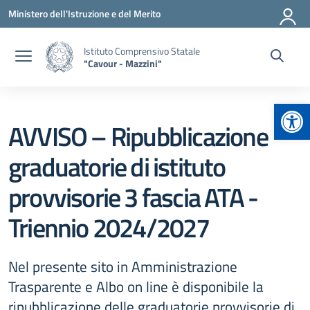
Vai ai contenuti
Vai al menu di navigazione
Vai al footer
Ministero dell'Istruzione e del Merito
Istituto Comprensivo Statale
"Cavour - Mazzini"
Apr
AVVISO – Ripubblicazione
graduatorie di istituto
provvisorie 3 fascia ATA -
Triennio 2024/2027
Nel presente sito in Amministrazione
Trasparente e Albo on line è disponibile la
ripubblicazione delle graduatorie provvisorie di