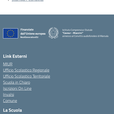
Istituto Comprensivo Statale
"Cavour - Mazzini"
annesso al Convitto audiofonolesi di Marsala
— Visita la pagina iniziale della scuola
Link Esterni
MIUR
Ufficio Scolastico Regionale
Ufficio Scolastico Territoriale
Scuola in Chiaro
Iscrizioni On Line
Invalsi
Comune
La Scuola