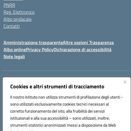
PNRR
Reg. Elettronico
Albo sindacale
Contatti
Amministrazione trasparente
Altre sezioni Trasparenza
Albo online
Privacy Policy
Dichiarazione di accessibilità
Note legali
Indirizzo:
Piazza Francesco Pizzo, 10 – 91025 Marsala
Centralino:
Cookies e altri strumenti di tracciamento
0923714186
Email:
tpvc050004@istruzione.it
Posta elettronica certificata (PEC):
tpvc050004@pec.istruzione.it
Il nostro Istituto non utilizza strumenti di profilazione degli utenti -
Codice fiscale: 91042910819
sono utilizzati esclusivamente cookies tecnici necessari al
Codice meccanografico:
TPVC050004
corretto funzionamento del sito, alla fruibilità dei servizi
Codice Indice delle Pubbliche Amministrazioni (IPA): istsc_tpvc050004
istituzionali e alla sua accessibilità – sono utilizzati, inoltre,
strumenti statistici anonimizzati messi a disposizione da Web