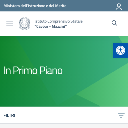
Vai ai contenuti
Vai al menu di navigazione
Vai al footer
Ministero dell'Istruzione e del Merito
Istituto Comprensivo Statale
"Cavour - Mazzini"
Apr
In Primo Piano
FILTRI