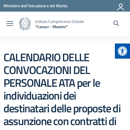
Vai ai contenuti
Vai al menu di navigazione
Vai al footer
Ministero dell'Istruzione e del Merito
Istituto Comprensivo Statale
"Cavour - Mazzini"
Apr
CALENDARIO DELLE
CONVOCAZIONI DEL
PERSONALE ATA per le
individuazioni dei
destinatari delle proposte di
assunzione con contratti di