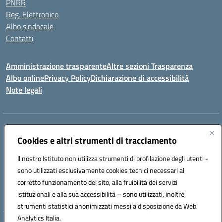
PNRR
Reg. Elettronico
Albo sindacale
Contatti
Amministrazione trasparente
Altre sezioni Trasparenza
Albo online
Privacy Policy
Dichiarazione di accessibilità
Note legali
Indirizzo:
Piazza Francesco Pizzo, 10 – 91025 Marsala
Centralino:
Cookies e altri strumenti di tracciamento
0923714186
Email:
tpvc050004@istruzione.it
Posta elettronica certificata (PEC):
tpvc050004@pec.istruzione.it
Il nostro Istituto non utilizza strumenti di profilazione degli utenti -
Codice fiscale: 91042910819
sono utilizzati esclusivamente cookies tecnici necessari al
Codice meccanografico:
TPVC050004
corretto funzionamento del sito, alla fruibilità dei servizi
Codice Indice delle Pubbliche Amministrazioni (IPA): istsc_tpvc050004
istituzionali e alla sua accessibilità – sono utilizzati, inoltre,
strumenti statistici anonimizzati messi a disposizione da Web
Analytics Italia.