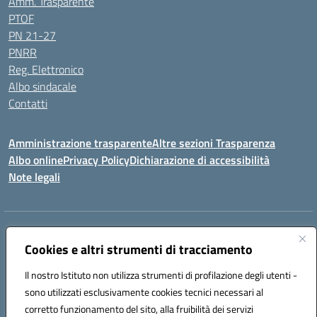
Amm. Trasparente
PTOF
PN 21-27
PNRR
Reg. Elettronico
Albo sindacale
Contatti
Amministrazione trasparente
Altre sezioni Trasparenza
Albo online
Privacy Policy
Dichiarazione di accessibilità
Note legali
Indirizzo:
Piazza Francesco Pizzo, 10 – 91025 Marsala
Centralino:
Cookies e altri strumenti di tracciamento
0923714186
Email:
tpvc050004@istruzione.it
Posta elettronica certificata (PEC):
tpvc050004@pec.istruzione.it
Il nostro Istituto non utilizza strumenti di profilazione degli utenti -
Codice fiscale: 91042910819
sono utilizzati esclusivamente cookies tecnici necessari al
Codice meccanografico:
TPVC050004
corretto funzionamento del sito, alla fruibilità dei servizi