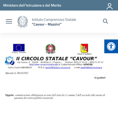
Vai ai contenuti
Vai al menu di navigazione
Vai al footer
Ministero dell'Istruzione e del Merito
Istituto Comprensivo Statale
"Cavour - Mazzini"
Apr