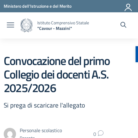
Vai ai contenuti
Vai al menu di navigazione
Vai al footer
Ministero dell'Istruzione e del Merito
Istituto Comprensivo Statale
"Cavour - Mazzini"
Convocazione del primo
Collegio dei docenti A.S.
2025/2026
Si prega di scaricare l'allegato
Personale scolastico
0
Docente