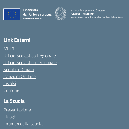
Istituto Comprensivo Statale
"Cavour - Mazzini"
annesso al Convitto audiofonolesi di Marsala
— Visita la pagina iniziale della scuola
Link Esterni
MIUR
Ufficio Scolastico Regionale
Ufficio Scolastico Territoriale
Scuola in Chiaro
Iscrizioni On Line
Invalsi
Comune
La Scuola
Presentazione
I luoghi
I numeri della scuola