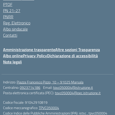
PTOF
PN 21-27
PNRR
Reg. Elettronico
Albo sindacale
Contatti
Amministrazione trasparente
Altre sezioni Trasparenza
Albo online
Privacy Policy
Dichiarazione di accessibilità
Note legali
Indirizzo:
Piazza Francesco Pizzo, 10 – 91025 Marsala
Centralino:
0923714186
Email:
tpvc050004@istruzione.it
Posta elettronica certificata (PEC):
tpvc050004@pec.istruzione.it
Codice fiscale: 91042910819
Codice meccanografico:
TPVC050004
Codice Indice delle Pubbliche Amministrazioni (IPA): istsc_tpvc050004