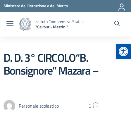
Vai ai contenuti
Vai al menu di navigazione
Vai al footer
Ministero dell'Istruzione e del Merito
Istituto Comprensivo Statale
"Cavour - Mazzini"
Apr
D. D. 3° CIRCOLO“B.
Bonsignore” Mazara –
Personale scolastico
0