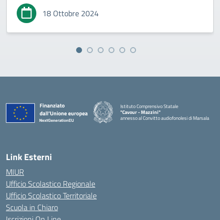
18 Ottobre 2024
Istituto Comprensivo Statale
"Cavour - Mazzini"
annesso al Convitto audiofonolesi di Marsala
— Visita la pagina iniziale della scuola
Link Esterni
MIUR
Ufficio Scolastico Regionale
Ufficio Scolastico Territoriale
Scuola in Chiaro
Iscrizioni On Line