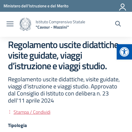
Vai ai contenuti
Vai al menu di navigazione
Vai al footer
Ministero dell'Istruzione e del Merito
Istituto Comprensivo Statale
"Cavour - Mazzini"
Regolamento uscite didattiche,
Apr
visite guidate, viaggi
d’istruzione e viaggi studio.
Regolamento uscite didattiche, visite guidate,
viaggi d'istruzione e viaggi studio. Approvato
dal Consiglio di Istituto con delibera n. 23
dell'11 aprile 2024
Stampa / Condividi
Tipologia