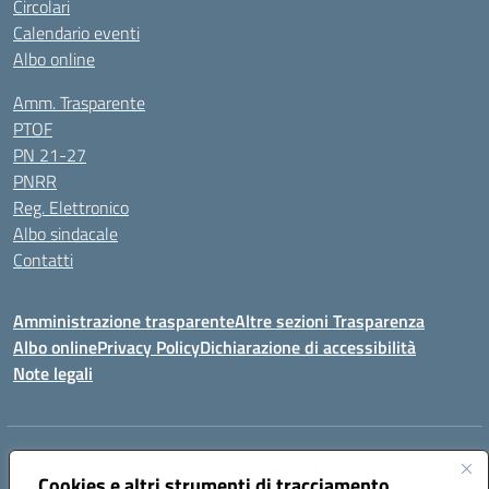
Circolari
Calendario eventi
Albo online
Amm. Trasparente
PTOF
PN 21-27
PNRR
Reg. Elettronico
Albo sindacale
Contatti
Amministrazione trasparente
Altre sezioni Trasparenza
Albo online
Privacy Policy
Dichiarazione di accessibilità
Note legali
Indirizzo:
Piazza Francesco Pizzo, 10 – 91025 Marsala
Centralino:
Cookies e altri strumenti di tracciamento
0923714186
Email:
tpvc050004@istruzione.it