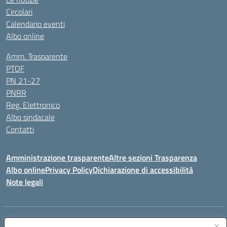
Circolari
Calendario eventi
Albo online
Amm. Trasparente
PTOF
PN 21-27
PNRR
Reg. Elettronico
Albo sindacale
Contatti
Amministrazione trasparente
Altre sezioni Trasparenza
Albo online
Privacy Policy
Dichiarazione di accessibilità
Note legali
Indirizzo:
Piazza Francesco Pizzo, 10 – 91025 Marsala