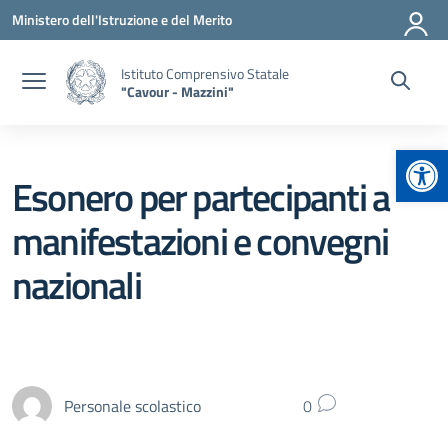
Vai ai contenuti
Vai al menu di navigazione
Vai al footer
Ministero dell'Istruzione e del Merito
Istituto Comprensivo Statale
"Cavour - Mazzini"
Apr
Esonero per partecipanti a
manifestazioni e convegni
nazionali
Personale scolastico
0