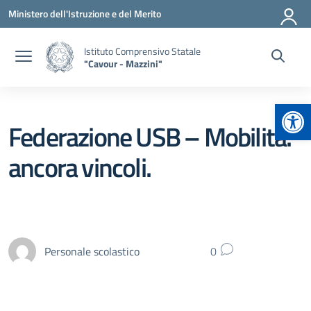
Vai ai contenuti
Vai al menu di navigazione
Vai al footer
Ministero dell'Istruzione e del Merito
Istituto Comprensivo Statale
"Cavour - Mazzini"
Apr
Federazione USB – Mobilità:
ancora vincoli.
Personale scolastico
0