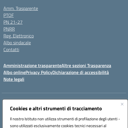
Amm. Trasparente
PTOF
PN 21-27
PNRR
Reg. Elettronico
Albo sindacale
Contatti
Amministrazione trasparente
Altre sezioni Trasparenza
Albo online
Privacy Policy
Dichiarazione di accessibilità
Note legali
Indirizzo:
Piazza Francesco Pizzo, 10 – 91025 Marsala
Centralino:
Cookies e altri strumenti di tracciamento
0923714186
Email:
tpvc050004@istruzione.it
Posta elettronica certificata (PEC):
tpvc050004@pec.istruzione.it
Il nostro Istituto non utilizza strumenti di profilazione degli utenti -
Codice fiscale: 91042910819
sono utilizzati esclusivamente cookies tecnici necessari al