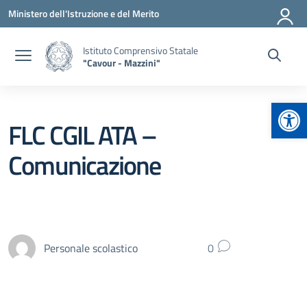
Vai ai contenuti
Vai al menu di navigazione
Vai al footer
Ministero dell'Istruzione e del Merito
Istituto Comprensivo Statale
"Cavour - Mazzini"
Apr
FLC CGIL ATA –
Comunicazione
Personale scolastico
0