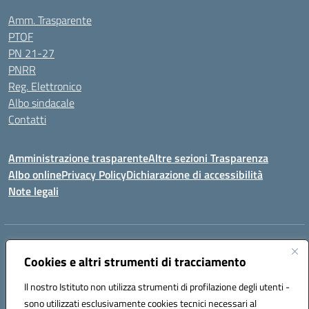
Amm. Trasparente
PTOF
PN 21-27
PNRR
Reg. Elettronico
Albo sindacale
Contatti
Amministrazione trasparente
Altre sezioni Trasparenza
Albo online
Privacy Policy
Dichiarazione di accessibilità
Note legali
Indirizzo:
Piazza Francesco Pizzo, 10 – 91025 Marsala
Centralino:
Cookies e altri strumenti di tracciamento
0923714186
Email:
tpvc050004@istruzione.it
Posta elettronica certificata (PEC):
tpvc050004@pec.istruzione.it
Il nostro Istituto non utilizza strumenti di profilazione degli utenti -
Codice fiscale: 91042910819
sono utilizzati esclusivamente cookies tecnici necessari al