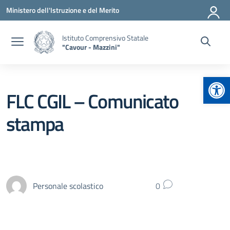
Vai ai contenuti
Vai al menu di navigazione
Vai al footer
Ministero dell'Istruzione e del Merito
Istituto Comprensivo Statale
"Cavour - Mazzini"
Apr
FLC CGIL – Comunicato
stampa
Personale scolastico
0