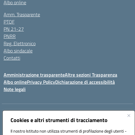
Albo online
Amm. Trasparente
PTOF
PN 21-27
PNRR
Reg. Elettronico
Albo sindacale
Contatti
Amministrazione trasparente
Altre sezioni Trasparenza
Albo online
Privacy Policy
Dichiarazione di accessibilità
Note legali
Indirizzo:
Piazza Francesco Pizzo, 10 – 91025 Marsala
Centralino:
Cookies e altri strumenti di tracciamento
0923714186
Email:
tpvc050004@istruzione.it
Posta elettronica certificata (PEC):
tpvc050004@pec.istruzione.it
Il nostro Istituto non utilizza strumenti di profilazione degli utenti -