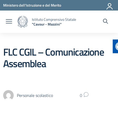
Vai ai contenuti
Vai al menu di navigazione
Vai al footer
Ministero dell'Istruzione e del Merito
Istituto Comprensivo Statale
"Cavour - Mazzini"
FLC CGIL – Comunicazione
Assemblea
Personale scolastico
0