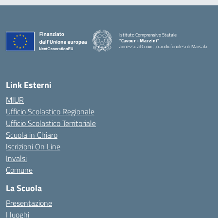
Istituto Comprensivo Statale
"Cavour - Mazzini"
annesso al Convitto audiofonolesi di Marsala
— Visita la pagina iniziale della scuola
Link Esterni
MIUR
Ufficio Scolastico Regionale
Ufficio Scolastico Territoriale
Scuola in Chiaro
Iscrizioni On Line
Invalsi
Comune
La Scuola
Presentazione
I luoghi