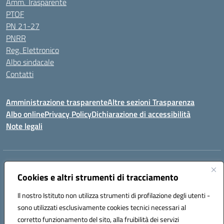
Amm. Trasparente
PTOF
PN 21-27
PNRR
Reg. Elettronico
Albo sindacale
Contatti
Amministrazione trasparente
Altre sezioni Trasparenza
Albo online
Privacy Policy
Dichiarazione di accessibilità
Note legali
Indirizzo:
Piazza Francesco Pizzo, 10 – 91025 Marsala
Centralino:
Cookies e altri strumenti di tracciamento
0923714186
Email:
tpvc050004@istruzione.it
Posta elettronica certificata (PEC):
tpvc050004@pec.istruzione.it
Il nostro Istituto non utilizza strumenti di profilazione degli utenti -
Codice fiscale: 91042910819
sono utilizzati esclusivamente cookies tecnici necessari al
Codice meccanografico:
TPVC050004
corretto funzionamento del sito, alla fruibilità dei servizi