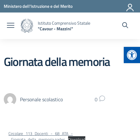
Vai ai contenuti
Vai al menu di navigazione
Vai al footer
Ministero dell'Istruzione e del Merito
Istituto Comprensivo Statale
"Cavour - Mazzini"
Apr
Giornata della memoria
Personale scolastico
0
Circolare_113_Docenti_-_68_ATA_-
_Giornata_della_memoria.pades
Download