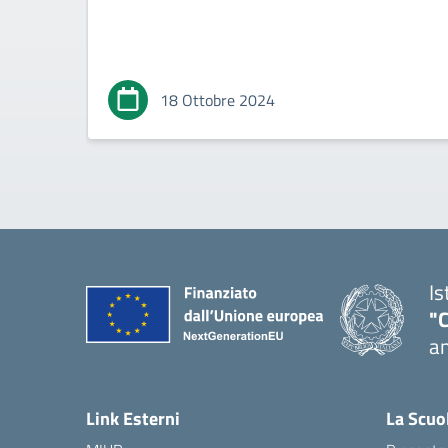
18 Ottobre 2024
Is
"
an
— 
Link Esterni
La Scuo