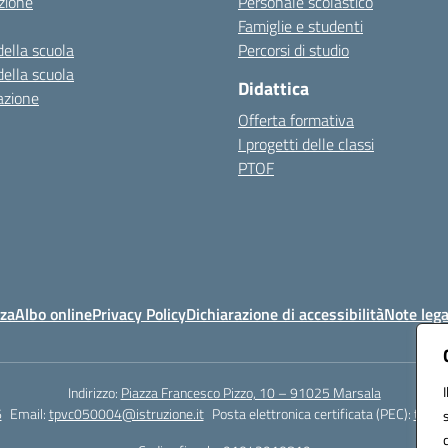
zione
Personale scolastico
Famiglie e studenti
della scuola
Percorsi di studio
della scuola
Didattica
azione
Offerta formativa
I progetti delle classi
PTOF
nza
Albo online
Privacy Policy
Dichiarazione di accessibilità
Note lega
Indirizzo:
Piazza Francesco Pizzo, 10 – 91025 Marsala
6
Email:
tpvc050004@istruzione.it
Posta elettronica certificata (PEC):
tpvc0