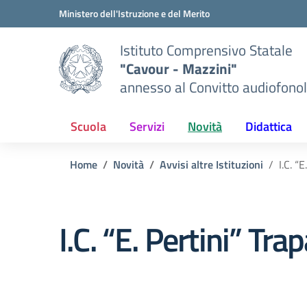
Vai ai contenuti
Vai al menu di navigazione
Vai al footer
Ministero dell'Istruzione e del Merito
Istituto Comprensivo Statale
"Cavour - Mazzini"
annesso al Convitto audiofonol
Scuola
Servizi
Novità
Didattica
Home
Novità
Avvisi altre Istituzioni
I.C. “
I.C. “E. Pertini” Tr