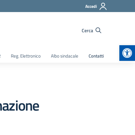
Accedi
Cerca
Apr
R
Reg. Elettronico
Albo sindacale
Contatti
inazione