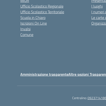
MIUR
Presenta
Ufficio Scolastico Regionale
I luoghi
Ufficio Scolastico Territoriale
I numeri 
Scuola in Chiaro
Le carte 
Iscrizioni On Line
Organizz
Invalsi
Comune
Amministrazione trasparente
Altre sezioni Traspare
Centralino:
092371418