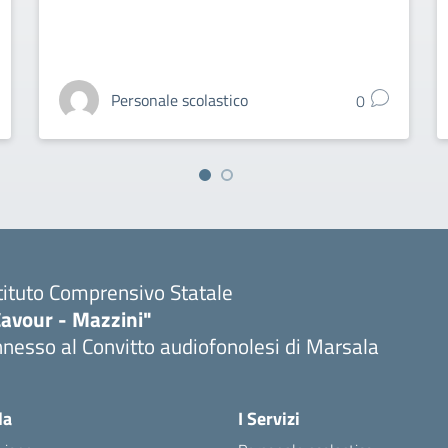
Personale scolastico
0
tituto Comprensivo Statale
Cavour - Mazzini"
nesso al Convitto audiofonolesi di Marsala
Visita la pagina iniziale della scuola
la
I Servizi