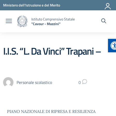
Vai ai contenuti
Vai al menu di navigazione
Vai al footer
Ministero dell'Istruzione e del Merito
Istituto Comprensivo Statale
"Cavour - Mazzini"
A
I.I.S. “L. Da Vinci” Trapani –
Personale scolastico
0
PIANO NAZIONALE DI RIPRESA E RESILIENZA