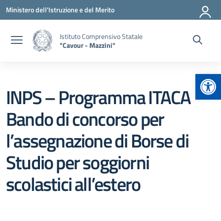
Vai ai contenuti
Vai al menu di navigazione
Vai al footer
Ministero dell'Istruzione e del Merito
Istituto Comprensivo Statale
"Cavour - Mazzini"
Apr
INPS – Programma ITACA
Bando di concorso per
l’assegnazione di Borse di
Studio per soggiorni
scolastici all’estero