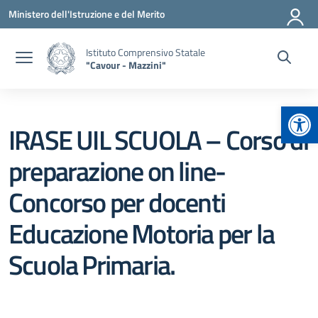
Vai ai contenuti
Vai al menu di navigazione
Vai al footer
Ministero dell'Istruzione e del Merito
Istituto Comprensivo Statale
"Cavour - Mazzini"
Apr
IRASE UIL SCUOLA – Corso di
preparazione on line-
Concorso per docenti
Educazione Motoria per la
Scuola Primaria.