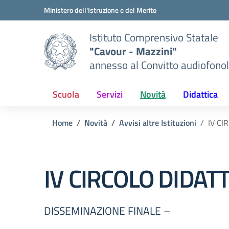
Vai ai contenuti
Vai al menu di navigazione
Vai al footer
Ministero dell'Istruzione e del Merito
Istituto Comprensivo Statale
"Cavour - Mazzini"
annesso al Convitto audiofonol
Scuola
Servizi
Novità
Didattica
Home
Novità
Avvisi altre Istituzioni
IV CI
IV CIRCOLO DIDATTI
DISSEMINAZIONE FINALE –