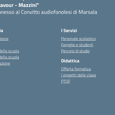
Cavour - Mazzini"
nesso al Convitto audiofonolesi di Marsala
Visita la pagina iniziale della scuola
la
I Servizi
zione
Personale scolastico
Famiglie e studenti
della scuola
Percorsi di studio
della scuola
Didattica
azione
Offerta formativa
I progetti delle classi
PTOF