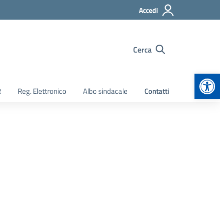
Accedi
Cerca
Apr
R
Reg. Elettronico
Albo sindacale
Contatti