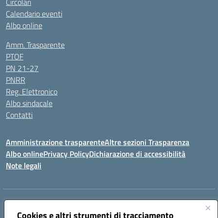
Circolari
Calendario eventi
Albo online
Amm. Trasparente
PTOF
PN 21-27
PNRR
Reg. Elettronico
Albo sindacale
Contatti
Amministrazione trasparente
Altre sezioni Trasparenza
Albo online
Privacy Policy
Dichiarazione di accessibilità
Note legali
Indirizzo:
Piazza Francesco Pizzo, 10 – 91025 Marsala
Centralino:
Cookies e altri strumenti di tracciamento
0923714186
Email:
tpvc050004@istruzione.it