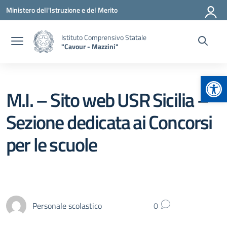
Vai ai contenuti
Vai al menu di navigazione
Vai al footer
Ministero dell'Istruzione e del Merito
Istituto Comprensivo Statale
"Cavour - Mazzini"
Apr
M.I. – Sito web USR Sicilia –
Sezione dedicata ai Concorsi
per le scuole
Personale scolastico
0