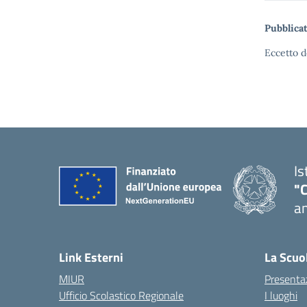
Pubblicat
Eccetto d
Is
"
an
— 
Link Esterni
La Scuo
MIUR
Presenta
Ufficio Scolastico Regionale
I luoghi