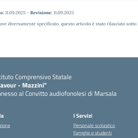
o:
11.09.2025
-
Revisione:
11.09.2025
ove diversamente specificato, questo articolo è stato rilasciato sott
tituto Comprensivo Statale
Cavour - Mazzini"
nesso al Convitto audiofonolesi di Marsala
Visita la pagina iniziale della scuola
la
I Servizi
zione
Personale scolastico
Famiglie e studenti