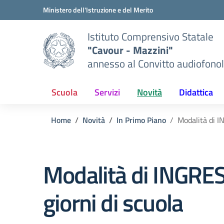
Vai ai contenuti
Vai al menu di navigazione
Vai al footer
Ministero dell'Istruzione e del Merito
Istituto Comprensivo Statale
"Cavour - Mazzini"
annesso al Convitto audiofonol
Scuola
Servizi
Novità
Didattica
Home
Novità
In Primo Piano
Modalità di I
Modalità di INGRESS
giorni di scuola