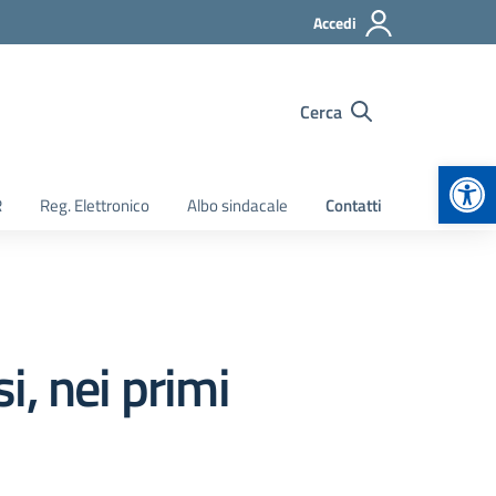
Accedi
Cerca
Apr
R
Reg. Elettronico
Albo sindacale
Contatti
, nei primi