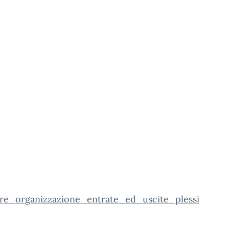
are_organizzazione_entrate_ed_uscite_plessi