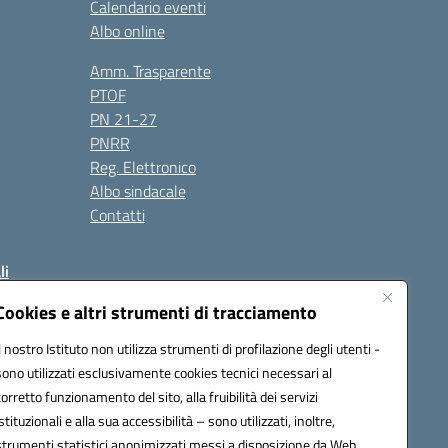
Calendario eventi
Albo online
Amm. Trasparente
PTOF
PN 21-27
PNRR
Reg. Elettronico
Albo sindacale
Contatti
li
Cookies e altri strumenti di tracciamento
Il nostro Istituto non utilizza strumenti di profilazione degli utenti -
50004@pec.istruzione.it
sono utilizzati esclusivamente cookies tecnici necessari al
corretto funzionamento del sito, alla fruibilità dei servizi
istituzionali e alla sua accessibilità – sono utilizzati, inoltre,
strumenti statistici anonimizzati messi a disposizione da Web