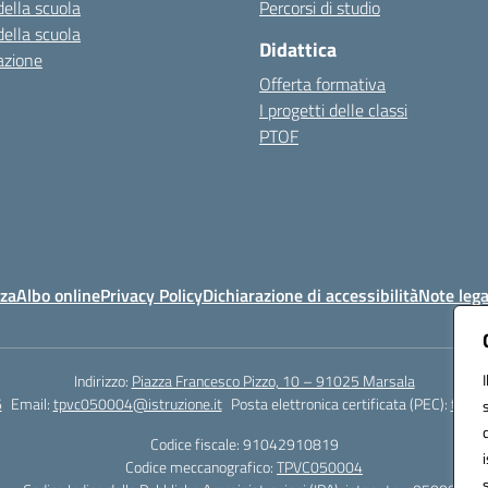
della scuola
Percorsi di studio
della scuola
Didattica
azione
Offerta formativa
I progetti delle classi
PTOF
nza
Albo online
Privacy Policy
Dichiarazione di accessibilità
Note lega
Indirizzo:
Piazza Francesco Pizzo, 10 – 91025 Marsala
6
Email:
tpvc050004@istruzione.it
Posta elettronica certificata (PEC):
tpvc0
Codice fiscale: 91042910819
Codice meccanografico:
TPVC050004