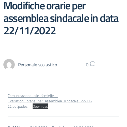
Modifiche orarie per
assemblea sindacale in data
22/11/2022
Personale scolastico
0
Comunicazione_alle_famiglie_-
_variazioni_orarie_per_assemblea_sindacale_22-11-
22.pdf.pades_
Download