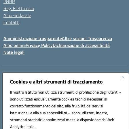
PNRR
Reg. Elettronico
Albo sindacale
Contatti
Amministrazione trasparente
Altre sezioni Trasparenza
Albo online
Privacy Policy
Dichiarazione di accessibilità
Note legali
Indirizzo:
Piazza Francesco Pizzo, 10 – 91025 Marsala
Centralino:
Cookies e altri strumenti di tracciamento
0923714186
Email:
tpvc050004@istruzione.it
Posta elettronica certificata (PEC):
tpvc050004@pec.istruzione.it
Il nostro Istituto non utilizza strumenti di profilazione degli utenti -
Codice fiscale: 91042910819
sono utilizzati esclusivamente cookies tecnici necessari al
Codice meccanografico:
TPVC050004
corretto funzionamento del sito, alla fruibilità dei servizi
Codice Indice delle Pubbliche Amministrazioni (IPA): istsc_tpvc050004
istituzionali e alla sua accessibilità – sono utilizzati, inoltre,
strumenti statistici anonimizzati messi a disposizione da Web
Analytics Italia.