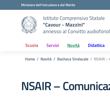
Vai ai contenuti
Vai al menu di navigazione
Vai al footer
Ministero dell'Istruzione e del Merito
Istituto Comprensivo Statale
"Cavour - Mazzini"
annesso al Convitto audiofonol
Scuola
Servizi
Novità
Didattica
Home
Novità
Bacheca Sindacale
NSAIR – C
NSAIR – Comunicazi