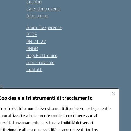
Circolari
Calendario eventi
Albo online
Amm. Trasparente
PTOF
PN 21-27
PNRR
Reg. Elettronico
Albo sindacale
Contatti
li
Cookies e altri strumenti di tracciamento
Il nostro Istituto non utilizza strumenti di profilazione degli utenti -
50004@pec.istruzione.it
sono utilizzati esclusivamente cookies tecnici necessari al
corretto funzionamento del sito, alla fruibilità dei servizi
istituzionali e alla sua accessibilità – sono utilizzati, inoltre,