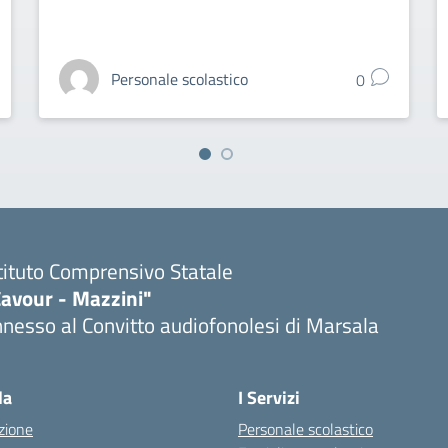
Personale scolastico
0
tituto Comprensivo Statale
Cavour - Mazzini"
nesso al Convitto audiofonolesi di Marsala
Visita la pagina iniziale della scuola
la
I Servizi
zione
Personale scolastico