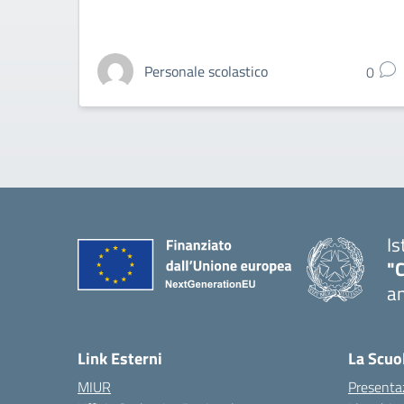
Personale scolastico
0
Is
"
an
— 
Link Esterni
La Scuo
MIUR
Presenta