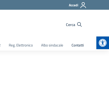
Accedi
Cerca
Apr
R
Reg. Elettronico
Albo sindacale
Contatti