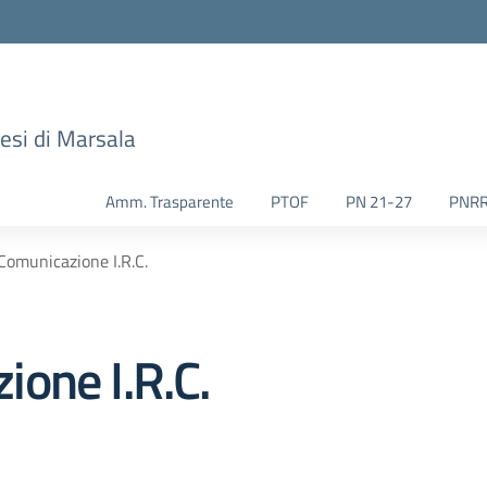
esi di Marsala
Amm. Trasparente
PTOF
PN 21-27
PNR
omunicazione I.R.C.
one I.R.C.