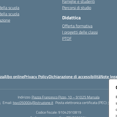
Famiglie e studenti
della scuola
Percorsi di studio
della scuola
Didattica
azione
Offerta formativa
I progetti delle classi
PTOF
nza
Albo online
Privacy Policy
Dichiarazione di accessibilità
Note lega
Indirizzo:
Piazza Francesco Pizzo, 10 – 91025 Marsala
6
Email:
tpvc050004@istruzione.it
Posta elettronica certificata (PEC):
tpvc0
Codice fiscale: 91042910819