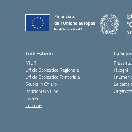
Is
"
an
— 
Link Esterni
La Scuo
MIUR
Presenta
Ufficio Scolastico Regionale
I luoghi
Ufficio Scolastico Territoriale
I numeri 
Scuola in Chiaro
Le carte 
Iscrizioni On Line
Organizz
Invalsi
Comune