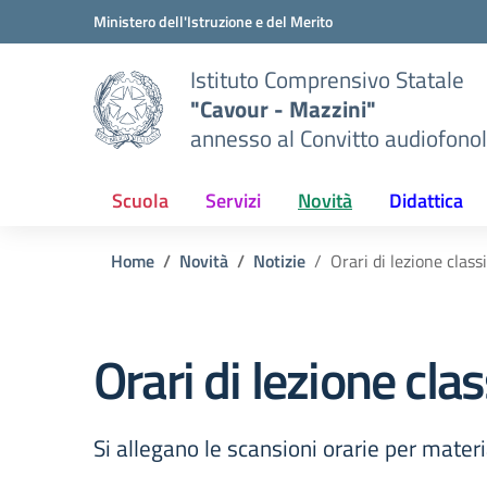
Vai ai contenuti
Vai al menu di navigazione
Vai al footer
Ministero dell'Istruzione e del Merito
Istituto Comprensivo Statale
"Cavour - Mazzini"
annesso al Convitto audiofonol
Scuola
Servizi
Novità
Didattica
Home
Novità
Notizie
Orari di lezione class
Orari di lezione cla
Si allegano le scansioni orarie per materi