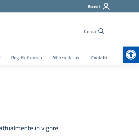
Accedi
Cerca
Apr
R
Reg. Elettronico
Albo sindacale
Contatti
 attualmente in vigore