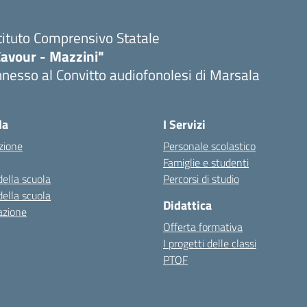
tituto Comprensivo Statale
Cavour - Mazzini"
nesso al Convitto audiofonolesi di Marsala
Visita la pagina iniziale della scuola
la
I Servizi
zione
Personale scolastico
Famiglie e studenti
della scuola
Percorsi di studio
della scuola
Didattica
azione
Offerta formativa
I progetti delle classi
PTOF