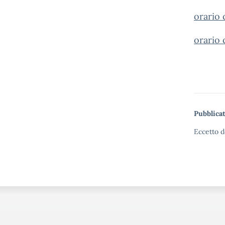
orario 
orario 
Pubblicat
Eccetto d