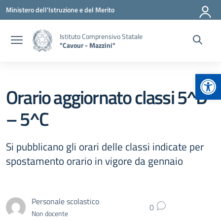
Vai ai contenuti
Vai al menu di navigazione
Vai al footer
Ministero dell'Istruzione e del Merito
Istituto Comprensivo Statale
"Cavour - Mazzini"
Apr
Orario aggiornato classi 5^D
– 5^C
Si pubblicano gli orari delle classi indicate per
spostamento orario in vigore da gennaio
Personale scolastico
0
Non docente